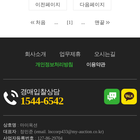
이전페이지
다음페이지
처음
...
[1]
...
맨끝
회사소개
업무제휴
오시는길
개인정보처리방침
이용약관
경매입찰상담
1544-6542
상호명
: 마이옥션
대표자
: 정민준 (email. lnccorp433@my-auction.co.kr)
사업자등록번호
: 127-86-29704