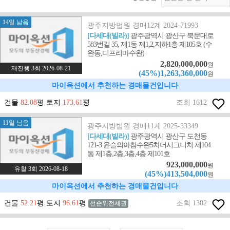
14일 남음
광주지방법원 경매12계 2024-71993
[다세대(빌라)]
광주광역시 광산구 북문대로
583번길 35, 제1동 제1,2,지하1층 제105호 (수
완동,디프리마수완)
2,820,000,000
원
재진행 3회 2026-08-21
(45%)1,263,360,000
원
마이옥션에서 추천하는 경매물건입니다
건물
82.08
평 토지
173.61
평
조회 1612
11일 남음
광주지방법원 경매11계 2025-33349
[다세대(빌라)]
광주광역시 광산구 도천동
121-3 윤슬의아침수완5차더시그니처 제104
동 제1층,2층,3층,4층 제101호
923,000,000
원
유찰 3회 2026-08-18
(45%)413,504,000
원
마이옥션에서 추천하는 경매물건입니다
건물
52.21
평 토지
96.61
평
조회 1302
선순위전세권