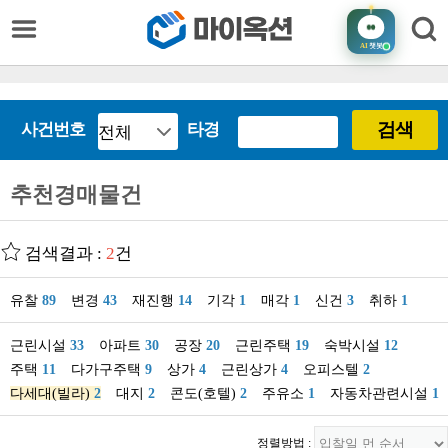
AI
챗봇
검색
사건번호
타경
추천경매물건
검색결과 :
2
건
유찰
89
변경
43
재진행
14
기각
1
매각
1
신건
3
취하
1
근린시설
33
아파트
30
공장
20
근린주택
19
숙박시설
12
주택
11
다가구주택
9
상가
4
근린상가
4
오피스텔
2
다세대(빌라)
2
대지
2
콘도(호텔)
2
주유소
1
자동차관련시설
1
정렬방법 :