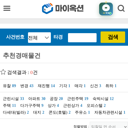
AI
챗봇
검색
사건번호
타경
추천경매물건
검색결과 :
0
건
유찰
89
변경
43
재진행
14
기각
1
매각
1
신건
3
취하
1
근린시설
33
아파트
30
공장
20
근린주택
19
숙박시설
12
주택
11
다가구주택
9
상가
4
근린상가
4
오피스텔
2
다세대(빌라)
2
대지
2
콘도(호텔)
2
주유소
1
자동차관련시설
1
정렬방법 :