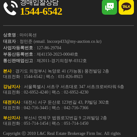
경매입찰상담
1544-6542
상호명
: 마이옥션
대표자
: 정민준 (email. lnccorp433@my-auction.co.kr)
사업자등록번호
: 127-86-29704
부동산등록번호
: 제41150-2023-00040호
통신판매업신고
: 제2011-경기의정부-0312호
본사
: 경기도 의정부시 녹양로 41 (가능동) 풍전빌딩 2층
대표전화 : 1544-6542 | 팩스 : 031-826-8923
강남지사
: 서울특별시 서초구 서초대로 347 서초크로바타워 6층
대표전화 : 02-6952-4240 | 팩스 : 02-6952-4230
대전지사
: 대전시 서구 둔산로 123번길 43, PJ빌딩 302호
대표전화 : 042-716-3445 | 팩스 : 042-716-7366
부산지사
: 부산시 연제구 법원로32번길 9 고려빌딩 2층
대표전화 : 051-714-1454 | 팩스 : 051-714-1450
Copyright ⓒ 2010 L&C Real Estate Brokerage Firm Inc. All rights