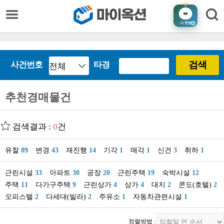
AI
챗봇
검색
사건번호
타경
추천경매물건
검색결과 :
0
건
유찰
89
변경
43
재진행
14
기각
1
매각
1
신건
3
취하
1
근린시설
33
아파트
30
공장
20
근린주택
19
숙박시설
12
주택
11
다가구주택
9
근린상가
4
상가
4
대지
2
콘도(호텔)
2
오피스텔
2
다세대(빌라)
2
주유소
1
자동차관련시설
1
정렬방법 :