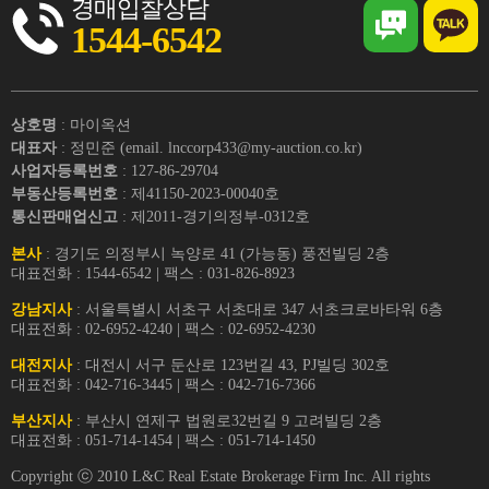
경매입찰상담
1544-6542
상호명
: 마이옥션
대표자
: 정민준 (email. lnccorp433@my-auction.co.kr)
사업자등록번호
: 127-86-29704
부동산등록번호
: 제41150-2023-00040호
통신판매업신고
: 제2011-경기의정부-0312호
본사
: 경기도 의정부시 녹양로 41 (가능동) 풍전빌딩 2층
대표전화 : 1544-6542 | 팩스 : 031-826-8923
강남지사
: 서울특별시 서초구 서초대로 347 서초크로바타워 6층
대표전화 : 02-6952-4240 | 팩스 : 02-6952-4230
대전지사
: 대전시 서구 둔산로 123번길 43, PJ빌딩 302호
대표전화 : 042-716-3445 | 팩스 : 042-716-7366
부산지사
: 부산시 연제구 법원로32번길 9 고려빌딩 2층
대표전화 : 051-714-1454 | 팩스 : 051-714-1450
Copyright ⓒ 2010 L&C Real Estate Brokerage Firm Inc. All rights