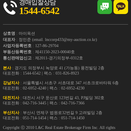
경매입찰상담
1544-6542
상호명
: 마이옥션
대표자
: 정민준 (email. lnccorp433@my-auction.co.kr)
사업자등록번호
: 127-86-29704
부동산등록번호
: 제41150-2023-00040호
통신판매업신고
: 제2011-경기의정부-0312호
본사
: 경기도 의정부시 녹양로 41 (가능동) 풍전빌딩 2층
대표전화 : 1544-6542 | 팩스 : 031-826-8923
강남지사
: 서울특별시 서초구 서초대로 347 서초크로바타워 6층
대표전화 : 02-6952-4240 | 팩스 : 02-6952-4230
대전지사
: 대전시 서구 둔산로 123번길 43, PJ빌딩 302호
대표전화 : 042-716-3445 | 팩스 : 042-716-7366
부산지사
: 부산시 연제구 법원로32번길 9 고려빌딩 2층
대표전화 : 051-714-1454 | 팩스 : 051-714-1450
Copyright ⓒ 2010 L&C Real Estate Brokerage Firm Inc. All rights