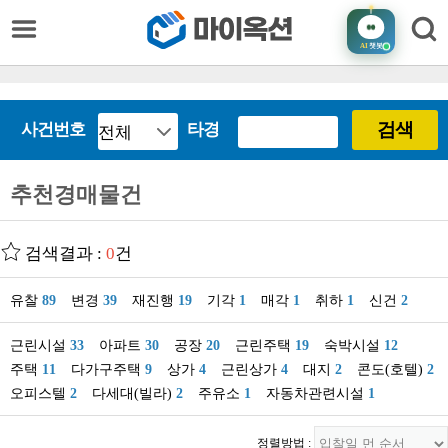
AI
챗봇
검색
사건번호
타경
추천경매물건
검색결과 :
0
건
유찰
89
변경
39
재진행
19
기각
1
매각
1
취하
1
신건
2
근린시설
33
아파트
30
공장
20
근린주택
19
숙박시설
12
주택
11
다가구주택
9
상가
4
근린상가
4
대지
2
콘도(호텔)
2
오피스텔
2
다세대(빌라)
2
주유소
1
자동차관련시설
1
정렬방법 :