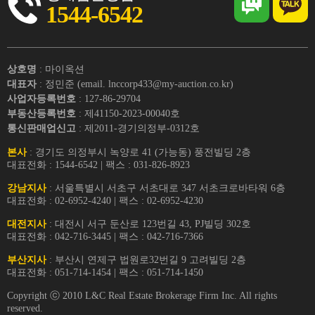
1544-6542
상호명
: 마이옥션
대표자
: 정민준 (email. lnccorp433@my-auction.co.kr)
사업자등록번호
: 127-86-29704
부동산등록번호
: 제41150-2023-00040호
통신판매업신고
: 제2011-경기의정부-0312호
본사
: 경기도 의정부시 녹양로 41 (가능동) 풍전빌딩 2층
대표전화 : 1544-6542 | 팩스 : 031-826-8923
강남지사
: 서울특별시 서초구 서초대로 347 서초크로바타워 6층
대표전화 : 02-6952-4240 | 팩스 : 02-6952-4230
대전지사
: 대전시 서구 둔산로 123번길 43, PJ빌딩 302호
대표전화 : 042-716-3445 | 팩스 : 042-716-7366
부산지사
: 부산시 연제구 법원로32번길 9 고려빌딩 2층
대표전화 : 051-714-1454 | 팩스 : 051-714-1450
Copyright ⓒ 2010 L&C Real Estate Brokerage Firm Inc. All rights
reserved.