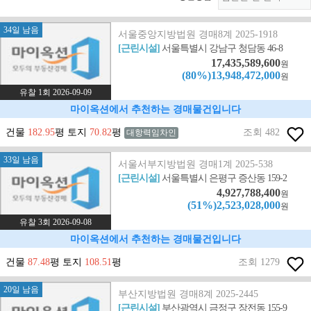
34일 남음
서울중앙지방법원 경매8계 2025-1918
[근린시설]
서울특별시 강남구 청담동 46-8
17,435,589,600
원
(80%)13,948,472,000
원
유찰 1회 2026-09-09
마이옥션에서 추천하는 경매물건입니다
건물
182.95
평 토지
70.82
평
조회 482
대항력임차인
33일 남음
서울서부지방법원 경매1계 2025-538
[근린시설]
서울특별시 은평구 증산동 159-2
4,927,788,400
원
(51%)2,523,028,000
원
유찰 3회 2026-09-08
마이옥션에서 추천하는 경매물건입니다
건물
87.48
평 토지
108.51
평
조회 1279
20일 남음
부산지방법원 경매8계 2025-2445
[근린시설]
부산광역시 금정구 장전동 155-9