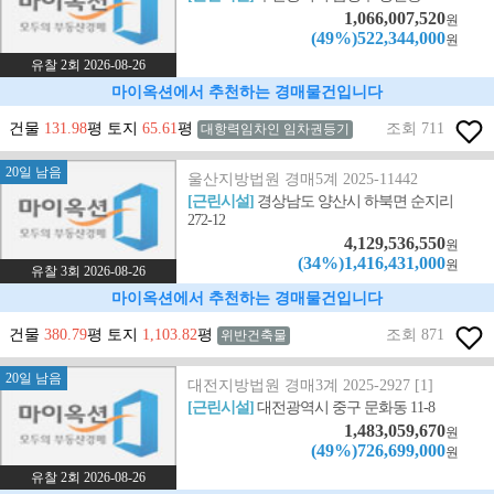
1,066,007,520
원
(49%)522,344,000
원
유찰 2회 2026-08-26
마이옥션에서 추천하는 경매물건입니다
건물
131.98
평 토지
65.61
평
조회 711
대항력임차인 임차권등기
20일 남음
울산지방법원 경매5계 2025-11442
[근린시설]
경상남도 양산시 하북면 순지리
272-12
4,129,536,550
원
(34%)1,416,431,000
원
유찰 3회 2026-08-26
마이옥션에서 추천하는 경매물건입니다
건물
380.79
평 토지
1,103.82
평
조회 871
위반건축물
20일 남음
대전지방법원 경매3계 2025-2927 [1]
[근린시설]
대전광역시 중구 문화동 11-8
1,483,059,670
원
(49%)726,699,000
원
유찰 2회 2026-08-26