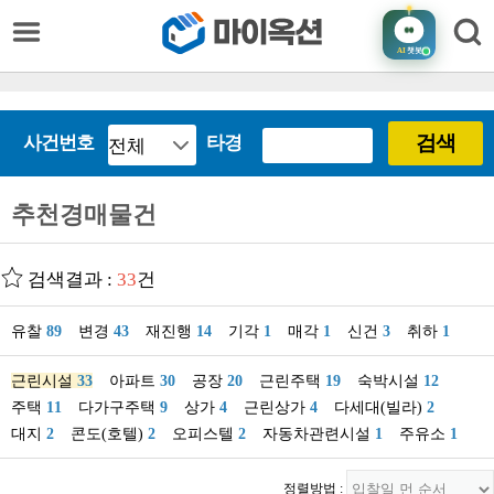
AI
챗봇
검색
사건번호
타경
추천경매물건
검색결과 :
33
건
유찰
89
변경
43
재진행
14
기각
1
매각
1
신건
3
취하
1
근린시설
33
아파트
30
공장
20
근린주택
19
숙박시설
12
주택
11
다가구주택
9
상가
4
근린상가
4
다세대(빌라)
2
대지
2
콘도(호텔)
2
오피스텔
2
자동차관련시설
1
주유소
1
정렬방법 :