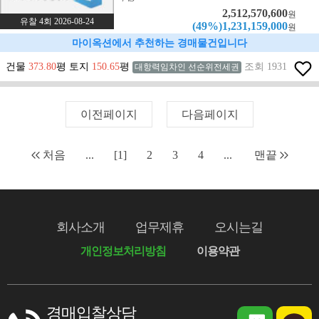
2,512,570,600
원
유찰 4회 2026-08-24
(49%)1,231,159,000
원
마이옥션에서 추천하는 경매물건입니다
건물
373.80
평 토지
150.65
평
조회 1931
대항력임차인 선순위전세권
이전페이지
다음페이지
처음
...
[1]
2
3
4
...
맨끝
회사소개
업무제휴
오시는길
개인정보처리방침
이용약관
경매입찰상담