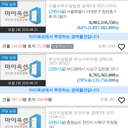
19일 남음
서울서부지방법원 경매6계 2025-51656
[근린시설]
서울특별시 서대문구 창천동 5-
46 외 1필지
8,902,316,550
원
(64%)5,697,482,000
원
유찰 2회 2026-08-25
마이옥션에서 추천하는 경매물건입니다
건물
144.82
평 토지
55.30
평
조회 1244
대항력임차인
19일 남음
부산지방법원 부산서부지원 경매5계
2025-101621
[근린시설]
부산광역시 사상구 감전동 147-3
8,765,365,000
원
(70%)6,135,756,000
원
유찰 1회 2026-08-25
마이옥션에서 추천하는 경매물건입니다
건물
597.14
평 토지
458.08
평
조회 367
18일 남음
대전지방법원 천안지원 경매3계 2025-
11546 [1]
[근린시설]
충청남도 천안시 서북구 두정동
743