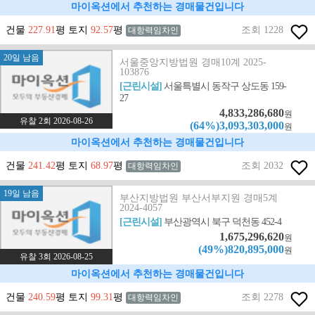
마이옥션에서 추천하는 경매물건입니다
건물
227.91
평 토지
92.57
평
조회 1228
대항력임차인
20일 남음
서울중앙지방법원 경매10계 2025-
103876
[근린시설]
서울특별시 동작구 상도동 159-
27
4,833,286,680
원
유찰 2회 2026-08-26
(64%)3,093,303,000
원
마이옥션에서 추천하는 경매물건입니다
건물
241.42
평 토지
68.97
평
조회 2032
대항력임차인
19일 남음
부산지방법원 부산서부지원 경매5계
2024-4057
[근린시설]
부산광역시 북구 덕천동 452-4
1,675,296,620
원
(49%)820,895,000
원
유찰 3회 2026-08-25
마이옥션에서 추천하는 경매물건입니다
건물
240.59
평 토지
99.31
평
조회 2278
대항력임차인