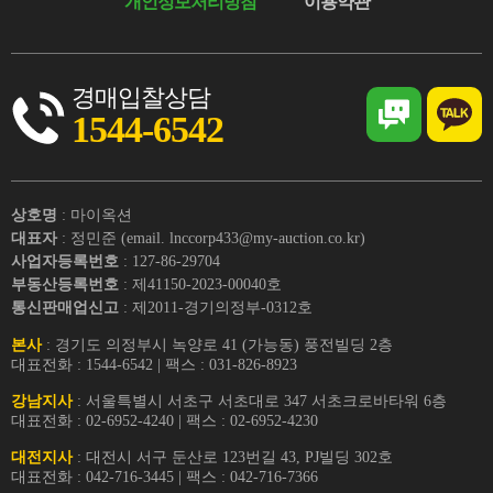
개인정보처리방침
이용약관
경매입찰상담
1544-6542
상호명
: 마이옥션
대표자
: 정민준 (email. lnccorp433@my-auction.co.kr)
사업자등록번호
: 127-86-29704
부동산등록번호
: 제41150-2023-00040호
통신판매업신고
: 제2011-경기의정부-0312호
본사
: 경기도 의정부시 녹양로 41 (가능동) 풍전빌딩 2층
대표전화 : 1544-6542 | 팩스 : 031-826-8923
강남지사
: 서울특별시 서초구 서초대로 347 서초크로바타워 6층
대표전화 : 02-6952-4240 | 팩스 : 02-6952-4230
대전지사
: 대전시 서구 둔산로 123번길 43, PJ빌딩 302호
대표전화 : 042-716-3445 | 팩스 : 042-716-7366