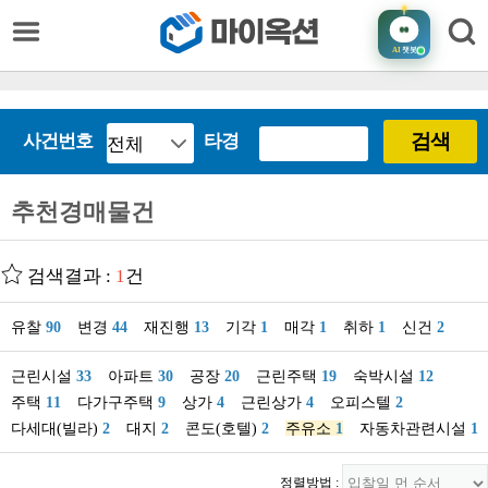
AI
챗봇
검색
사건번호
타경
추천경매물건
검색결과 :
1
건
유찰
90
변경
44
재진행
13
기각
1
매각
1
취하
1
신건
2
근린시설
33
아파트
30
공장
20
근린주택
19
숙박시설
12
주택
11
다가구주택
9
상가
4
근린상가
4
오피스텔
2
다세대(빌라)
2
대지
2
콘도(호텔)
2
주유소
1
자동차관련시설
1
정렬방법 :