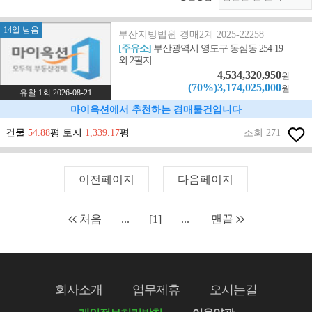
14일 남음
부산지방법원 경매2계 2025-22258
[주유소]
부산광역시 영도구 동삼동 254-19
외 2필지
4,534,320,950
원
(70%)3,174,025,000
원
유찰 1회 2026-08-21
마이옥션에서 추천하는 경매물건입니다
건물
54.88
평 토지
1,339.17
평
조회 271
이전페이지
다음페이지
처음
...
[1]
...
맨끝
회사소개
업무제휴
오시는길