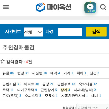
AI
챗봇
검색
사건번호
타경
추천경매물건
검색결과 :
4
건
유찰
88
변경
39
재진행
18
매각
4
기각
1
취하
1
신건
3
근린시설
35
아파트
30
공장
21
근린주택
18
숙박시설
12
주택
11
다가구주택
9
근린상가
5
상가
4
다세대(빌라)
2
콘도(호텔)
2
오피스텔
2
주유소
1
자동차관련시설
1
대지
1
정렬방법 :