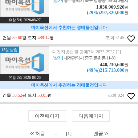
[상가]
광주광역시 북구 청풍동 499 외 3필지
1,036,969,920
원
(29%)297,320,000
원
유찰 5회 2026-08-27
마이옥션에서 추천하는 경매물건입니다
건물
80.60
평 토지
489.14
평
조회 3145
15일 남음
대전지방법원 경매3계 2025-2927 [2]
[상가]
대전광역시 중구 문화동 11-80
440,230,600
원
(49%)215,713,000
원
유찰 2회 2026-08-26
마이옥션에서 추천하는 경매물건입니다
건물
38.52
평 토지
53.85
평
조회 824
이전페이지
다음페이지
처음
...
[1]
...
맨끝