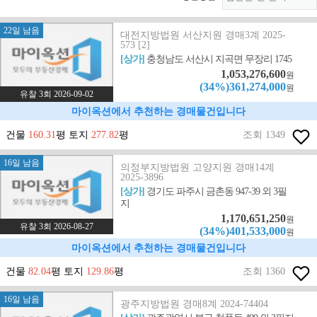
22일 남음
대전지방법원 서산지원 경매3계 2025-
573 [2]
[상가]
충청남도 서산시 지곡면 무장리 1745
1,053,276,600
원
(34%)361,274,000
원
유찰 3회 2026-09-02
마이옥션에서 추천하는 경매물건입니다
건물
160.31
평 토지
277.82
평
조회 1349
16일 남음
의정부지방법원 고양지원 경매14계
2025-3896
[상가]
경기도 파주시 금촌동 947-39 외 3필
지
1,170,651,250
원
유찰 3회 2026-08-27
(34%)401,533,000
원
마이옥션에서 추천하는 경매물건입니다
건물
82.04
평 토지
129.86
평
조회 1360
16일 남음
광주지방법원 경매8계 2024-74404