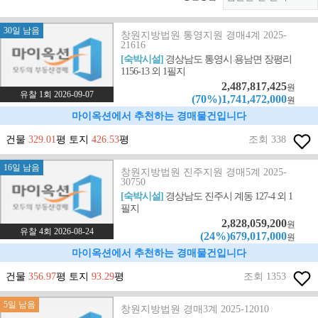
30일 남음
창원지방법원 통영지원 경매4계 2025-
21616
[숙박시설]
경상남도 통영시 용남면 장평리
1156-13 외 1필지
2,487,817,425
원
유찰 1회 2026-09-07
(70%)1,741,472,000
원
마이옥션에서 추천하는 경매물건입니다
건물
329.01
평 토지
426.53
평
조회 338
16일 남음
창원지방법원 진주지원 경매5계 2025-
30750
[숙박시설]
경상남도 진주시 계동 127-4 외 1
필지
2,828,059,200
원
유찰 4회 2026-08-24
(24%)679,017,000
원
마이옥션에서 추천하는 경매물건입니다
건물
356.97
평 토지
93.29
평
조회 1353
5일 남음
창원지방법원 경매3계 2025-12010