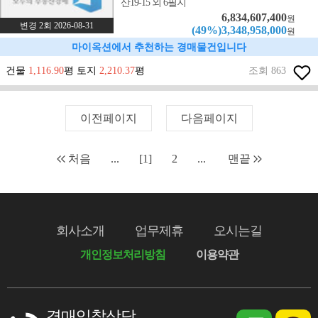
산19-15 외 6필지
6,834,607,400
원
변경 2회 2026-08-31
(49%)3,348,958,000
원
마이옥션에서 추천하는 경매물건입니다
건물
1,116.90
평 토지
2,210.37
평
조회 863
이전페이지
다음페이지
처음
...
[1]
2
...
맨끝
회사소개
업무제휴
오시는길
개인정보처리방침
이용약관
경매입찰상담