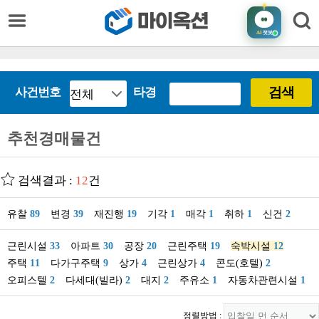
AI
챗봇
검색
사건번호
타경
추천경매물건
검색결과 :
12
건
유찰
89
변경
39
재진행
19
기각
1
매각
1
취하
1
신건
2
근린시설
33
아파트
30
공장
20
근린주택
19
숙박시설
12
주택
11
다가구주택
9
상가
4
근린상가
4
콘도(호텔)
2
오피스텔
2
다세대(빌라)
2
대지
2
주유소
1
자동차관련시설
1
정렬방법 :