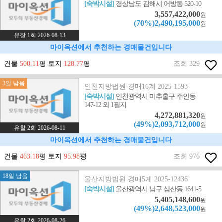
[숙박시설]
경상남도 김해시 어방동 520-10
3,557,422,000
원
(70%)2,490,195,000
원
유찰 1회 2026-08-13
마이옥션에서 추천하는 경매물건입니다
건물
500.11
평 토지
128.77
평
조회 329
3일 남음
인천지방법원 경매16계 2025-1593
[숙박시설]
인천광역시 미추홀구 주안동
147-12 외 1필지
4,272,881,320
원
(49%)2,093,712,000
원
유찰 2회 2026-08-11
마이옥션에서 추천하는 경매물건입니다
건물
463.18
평 토지
95.98
평
조회 976
18일 남음
울산지방법원 경매5계 2025-12436
[숙박시설]
울산광역시 남구 삼산동 1641-5
5,405,148,600
원
(49%)2,648,523,000
원
유찰 2회 2026-08-26