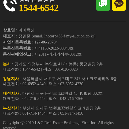
1544-6542
상호명
: 마이옥션
대표자
: 정민준 (email. lnccorp433@my-auction.co.kr)
사업자등록번호
: 127-86-29704
부동산등록번호
: 제41150-2023-00040호
통신판매업신고
: 제2011-경기의정부-0312호
본사
: 경기도 의정부시 녹양로 41 (가능동) 풍전빌딩 2층
대표전화 : 1544-6542 | 팩스 : 031-826-8923
강남지사
: 서울특별시 서초구 서초대로 347 서초크로바타워 6층
대표전화 : 02-6952-4240 | 팩스 : 02-6952-4230
대전지사
: 대전시 서구 둔산로 123번길 43, PJ빌딩 302호
대표전화 : 042-716-3445 | 팩스 : 042-716-7366
부산지사
: 부산시 연제구 법원로32번길 9 고려빌딩 2층
대표전화 : 051-714-1454 | 팩스 : 051-714-1450
Copyright ⓒ 2010 L&C Real Estate Brokerage Firm Inc. All rights
reserved.