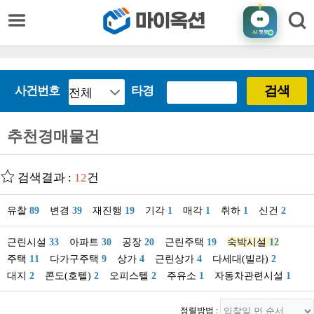
AI
챗봇
검색
사건번호
타경
추천경매물건
검색결과 :
12
건
유찰
89
변경
39
재진행
19
기각
1
매각
1
취하
1
신건
2
근린시설
33
아파트
30
공장
20
근린주택
19
숙박시설
12
주택
11
다가구주택
9
상가
4
근린상가
4
다세대(빌라)
2
대지
2
콘도(호텔)
2
오피스텔
2
주유소
1
자동차관련시설
1
정렬방법 :