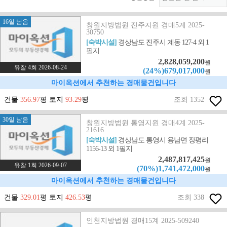
16일 남음
창원지방법원 진주지원 경매5계 2025-
30750
[숙박시설]
경상남도 진주시 계동 127-4 외 1
필지
2,828,059,200
원
유찰 4회 2026-08-24
(24%)679,017,000
원
마이옥션에서 추천하는 경매물건입니다
건물
356.97
평 토지
93.29
평
조회 1352
30일 남음
창원지방법원 통영지원 경매4계 2025-
21616
[숙박시설]
경상남도 통영시 용남면 장평리
1156-13 외 1필지
2,487,817,425
원
유찰 1회 2026-09-07
(70%)1,741,472,000
원
마이옥션에서 추천하는 경매물건입니다
건물
329.01
평 토지
426.53
평
조회 338
인천지방법원 경매15계 2025-509240