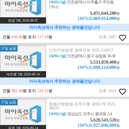
[숙박시설]
인천광역시 미추홀구 주안동
179-11
5,451,644,280
원
(34%)1,869,914,000
원
변경 3회 2026-08-07
마이옥션에서 추천하는 경매물건입니다
건물
630.06
평 토지
117.19
평
조회 2487
37일 남음
인천지방법원 경매16계 2025-510017
[숙박시설]
인천광역시 동구 송림동 58-38
5,533,859,400
원
(34%)1,898,114,000
원
재진행 3회 2026-09-14
마이옥션에서 추천하는 경매물건입니다
건물
802.68
평 토지
210.51
평
조회 2624
37일 남음
창원지방법원 진주지원 경매1계 2025-
30670
[숙박시설]
경상남도 진주시 봉곡동 2-4
5,620,543,520
원
(34%)1,927,846,000
원
유찰 3회 2026-09-14