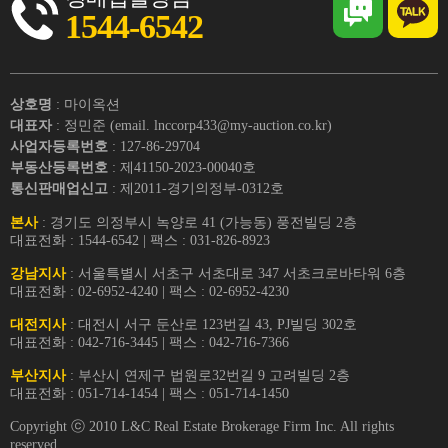
1544-6542
상호명
: 마이옥션
대표자
: 정민준 (email. lnccorp433@my-auction.co.kr)
사업자등록번호
: 127-86-29704
부동산등록번호
: 제41150-2023-00040호
통신판매업신고
: 제2011-경기의정부-0312호
본사
: 경기도 의정부시 녹양로 41 (가능동) 풍전빌딩 2층
대표전화 : 1544-6542 | 팩스 : 031-826-8923
강남지사
: 서울특별시 서초구 서초대로 347 서초크로바타워 6층
대표전화 : 02-6952-4240 | 팩스 : 02-6952-4230
대전지사
: 대전시 서구 둔산로 123번길 43, PJ빌딩 302호
대표전화 : 042-716-3445 | 팩스 : 042-716-7366
부산지사
: 부산시 연제구 법원로32번길 9 고려빌딩 2층
대표전화 : 051-714-1454 | 팩스 : 051-714-1450
Copyright ⓒ 2010 L&C Real Estate Brokerage Firm Inc. All rights
reserved.