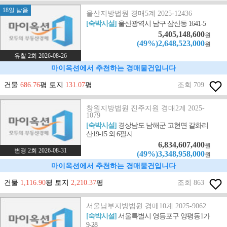
18일 남음
울산지방법원 경매5계 2025-12436
[숙박시설]
울산광역시 남구 삼산동 1641-5
5,405,148,600
원
(49%)2,648,523,000
원
유찰 2회 2026-08-26
마이옥션에서 추천하는 경매물건입니다
건물
686.76
평 토지
131.07
평
조회 709
창원지방법원 진주지원 경매2계 2025-
1079
[숙박시설]
경상남도 남해군 고현면 갈화리
산19-15 외 6필지
6,834,607,400
원
변경 2회 2026-08-31
(49%)3,348,958,000
원
마이옥션에서 추천하는 경매물건입니다
건물
1,116.90
평 토지
2,210.37
평
조회 863
서울남부지방법원 경매10계 2025-9062
[숙박시설]
서울특별시 영등포구 양평동1가
9-28