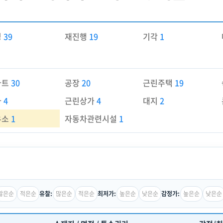
경
39
재진행
19
기각
1
파트
30
공장
20
근린주택
19
가
4
근린상가
4
대지
2
유소
1
자동차관련시설
1
많은순
적은순
많은순
적은순
높은순
낮은순
높은순
낮은순
유찰:
최저가:
감정가: