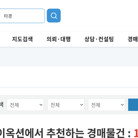
타경
지도검색
의뢰·대행
상담·컨설팅
경매
색
이옥션에서 추천하는 경매물건 :