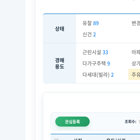
유찰
89
변
상태
신건
2
근린시설
33
아
경매
다가구주택
9
상
용도
다세대(빌라)
2
주
관심등록
조회수: