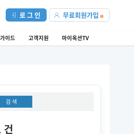
로 그 인
무료회원가입
가이드
고객지원
마이옥션TV
검 색
1
건