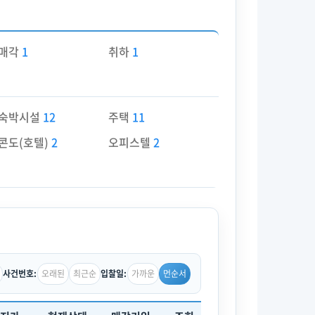
매각
1
취하
1
숙박시설
12
주택
11
콘도(호텔)
2
오피스텔
2
오래된
최근순
가까운
먼순서
사건번호:
입찰일: