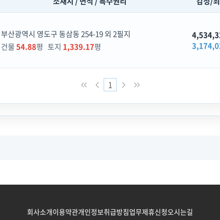
소재지 / 면적 / 특수권리
감정/
부산광역시 영도구 동삼동 254-19 외 2필지
4,534,3
3,174,0
건물
54.88
평 토지
1,339.17
평
1
회사소개
이용약관
개인정보취급방침
업무제휴신청
오시는길