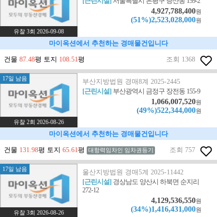
[근린시설]
서울특별시 은평구 증산동 159-2
4,927,788,400
원
(51%)2,523,028,000
원
유찰 3회 2026-09-08
마이옥션에서 추천하는 경매물건입니다
건물
87.48
평 토지
108.51
평
조회 1368
17일 남음
부산지방법원 경매8계 2025-2445
[근린시설]
부산광역시 금정구 장전동 155-9
1,066,007,520
원
(49%)522,344,000
원
유찰 2회 2026-08-26
마이옥션에서 추천하는 경매물건입니다
건물
131.98
평 토지
65.61
평
조회 757
대항력임차인 임차권등기
17일 남음
울산지방법원 경매5계 2025-11442
[근린시설]
경상남도 양산시 하북면 순지리
272-12
4,129,536,550
원
(34%)1,416,431,000
원
유찰 3회 2026-08-26