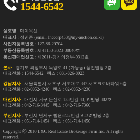
1544-6542
상호명
: 마이옥션
대표자
: 정민준 (email. lnccorp433@my-auction.co.kr)
사업자등록번호
: 127-86-29704
부동산등록번호
: 제41150-2023-00040호
통신판매업신고
: 제2011-경기의정부-0312호
본사
: 경기도 의정부시 녹양로 41 (가능동) 풍전빌딩 2층
대표전화 : 1544-6542 | 팩스 : 031-826-8923
강남지사
: 서울특별시 서초구 서초대로 347 서초크로바타워 6층
대표전화 : 02-6952-4240 | 팩스 : 02-6952-4230
대전지사
: 대전시 서구 둔산로 123번길 43, PJ빌딩 302호
대표전화 : 042-716-3445 | 팩스 : 042-716-7366
부산지사
: 부산시 연제구 법원로32번길 9 고려빌딩 2층
대표전화 : 051-714-1454 | 팩스 : 051-714-1450
Copyright ⓒ 2010 L&C Real Estate Brokerage Firm Inc. All rights
reserved.