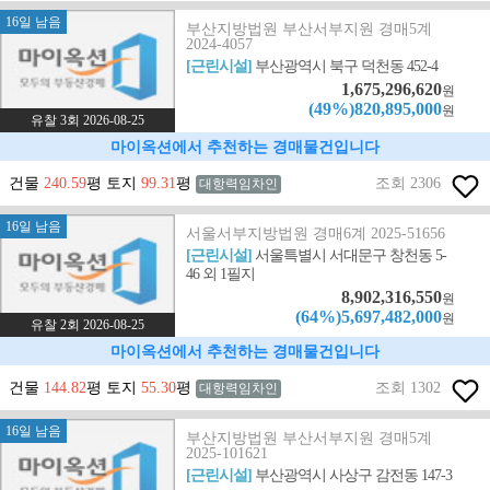
16일 남음
부산지방법원 부산서부지원 경매5계
2024-4057
[근린시설]
부산광역시 북구 덕천동 452-4
1,675,296,620
원
(49%)820,895,000
원
유찰 3회 2026-08-25
마이옥션에서 추천하는 경매물건입니다
건물
240.59
평 토지
99.31
평
조회 2306
대항력임차인
16일 남음
서울서부지방법원 경매6계 2025-51656
[근린시설]
서울특별시 서대문구 창천동 5-
46 외 1필지
8,902,316,550
원
(64%)5,697,482,000
원
유찰 2회 2026-08-25
마이옥션에서 추천하는 경매물건입니다
건물
144.82
평 토지
55.30
평
조회 1302
대항력임차인
16일 남음
부산지방법원 부산서부지원 경매5계
2025-101621
[근린시설]
부산광역시 사상구 감전동 147-3