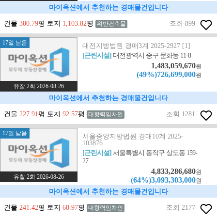
마이옥션에서 추천하는 경매물건입니다
건물
380.79
평 토지
1,103.82
평
조회 899
위반건축물
17일 남음
대전지방법원 경매3계 2025-2927 [1]
[근린시설]
대전광역시 중구 문화동 11-8
1,483,059,670
원
(49%)726,699,000
원
유찰 2회 2026-08-26
마이옥션에서 추천하는 경매물건입니다
건물
227.91
평 토지
92.57
평
조회 1281
대항력임차인
17일 남음
서울중앙지방법원 경매10계 2025-
103876
[근린시설]
서울특별시 동작구 상도동 159-
27
4,833,286,680
원
유찰 2회 2026-08-26
(64%)3,093,303,000
원
마이옥션에서 추천하는 경매물건입니다
건물
241.42
평 토지
68.97
평
조회 2177
대항력임차인