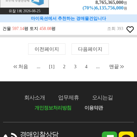
8,765,365,000
원
(70%)6,135,756,000
원
유찰 1회 2026-08-25
마이옥션에서 추천하는 경매물건입니다
건물
597.14
평 토지
458.08
평
조회 393
이전페이지
다음페이지
처음
...
[1]
2
3
4
...
맨끝
회사소개
업무제휴
오시는길
개인정보처리방침
이용약관
경매입찰상담