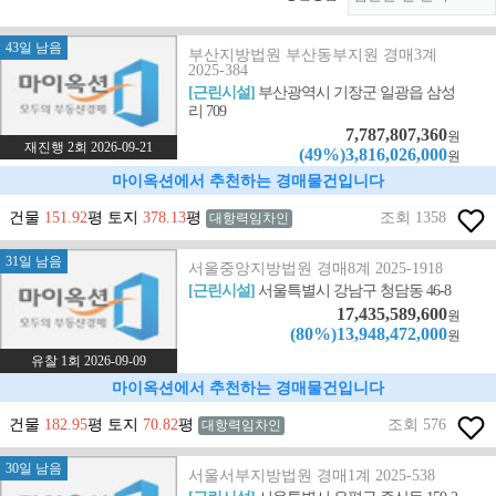
43일 남음
부산지방법원 부산동부지원 경매3계
2025-384
[근린시설]
부산광역시 기장군 일광읍 삼성
리 709
7,787,807,360
원
재진행 2회 2026-09-21
(49%)3,816,026,000
원
마이옥션에서 추천하는 경매물건입니다
건물
151.92
평 토지
378.13
평
조회 1358
대항력임차인
31일 남음
서울중앙지방법원 경매8계 2025-1918
[근린시설]
서울특별시 강남구 청담동 46-8
17,435,589,600
원
(80%)13,948,472,000
원
유찰 1회 2026-09-09
마이옥션에서 추천하는 경매물건입니다
건물
182.95
평 토지
70.82
평
조회 576
대항력임차인
30일 남음
서울서부지방법원 경매1계 2025-538