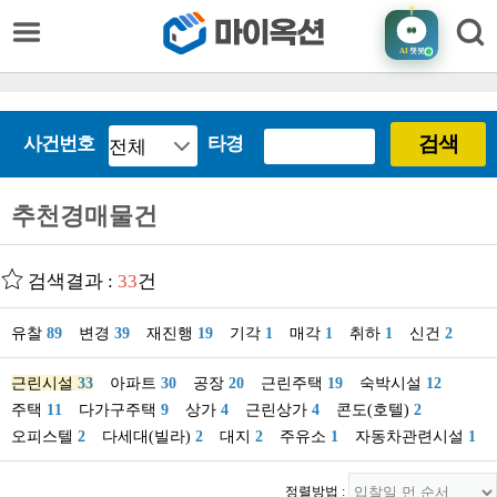
AI
챗봇
검색
사건번호
타경
추천경매물건
검색결과 :
33
건
유찰
89
변경
39
재진행
19
기각
1
매각
1
취하
1
신건
2
근린시설
33
아파트
30
공장
20
근린주택
19
숙박시설
12
주택
11
다가구주택
9
상가
4
근린상가
4
콘도(호텔)
2
오피스텔
2
다세대(빌라)
2
대지
2
주유소
1
자동차관련시설
1
정렬방법 :