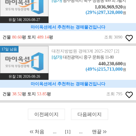
[상가]
광주광역시 북구 청풍동 499 외 3필지
1,036,969,920
원
(29%)297,320,000
원
유찰 5회 2026-08-27
마이옥션에서 추천하는 경매물건입니다
건물
80.60
평 토지
489.14
평
조회 3090
17일 남음
대전지방법원 경매3계 2025-2927 [2]
[상가]
대전광역시 중구 문화동 11-80
440,230,600
원
(49%)215,713,000
원
유찰 2회 2026-08-26
마이옥션에서 추천하는 경매물건입니다
건물
38.52
평 토지
53.85
평
조회 795
이전페이지
다음페이지
처음
...
[1]
...
맨끝