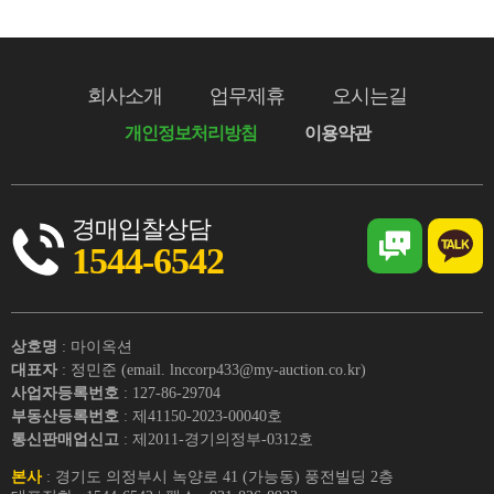
회사소개
업무제휴
오시는길
개인정보처리방침
이용약관
경매입찰상담
1544-6542
상호명
: 마이옥션
대표자
: 정민준 (email. lnccorp433@my-auction.co.kr)
사업자등록번호
: 127-86-29704
부동산등록번호
: 제41150-2023-00040호
통신판매업신고
: 제2011-경기의정부-0312호
본사
: 경기도 의정부시 녹양로 41 (가능동) 풍전빌딩 2층