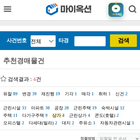
AI
챗봇
검색
사건번호
타경
추천경매물건
검색결과 :
4
건
유찰
89
변경
39
재진행
19
기각
1
매각
1
취하
1
신건
2
근린시설
33
아파트
30
공장
20
근린주택
19
숙박시설
12
주택
11
다가구주택
9
상가
4
근린상가
4
콘도(호텔)
2
오피스텔
2
다세대(빌라)
2
대지
2
주유소
1
자동차관련시설
1
정렬방법 :