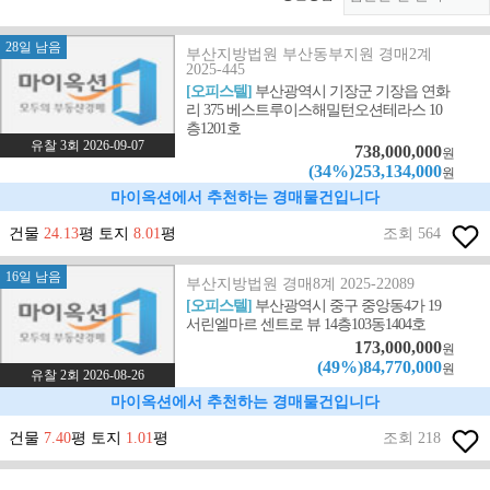
28일 남음
부산지방법원 부산동부지원 경매2계
2025-445
[오피스텔]
부산광역시 기장군 기장읍 연화
리 375 베스트루이스해밀턴오션테라스 10
층1201호
유찰 3회 2026-09-07
738,000,000
원
(34%)253,134,000
원
마이옥션에서 추천하는 경매물건입니다
건물
24.13
평 토지
8.01
평
조회 564
16일 남음
부산지방법원 경매8계 2025-22089
[오피스텔]
부산광역시 중구 중앙동4가 19
서린엘마르 센트로 뷰 14층103동1404호
173,000,000
원
(49%)84,770,000
원
유찰 2회 2026-08-26
마이옥션에서 추천하는 경매물건입니다
건물
7.40
평 토지
1.01
평
조회 218