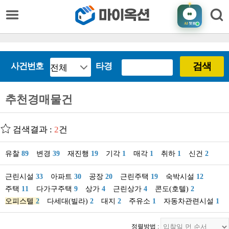
AI
챗봇
검색
사건번호
타경
추천경매물건
검색결과 :
2
건
유찰
89
변경
39
재진행
19
기각
1
매각
1
취하
1
신건
2
근린시설
33
아파트
30
공장
20
근린주택
19
숙박시설
12
주택
11
다가구주택
9
상가
4
근린상가
4
콘도(호텔)
2
오피스텔
2
다세대(빌라)
2
대지
2
주유소
1
자동차관련시설
1
정렬방법 :