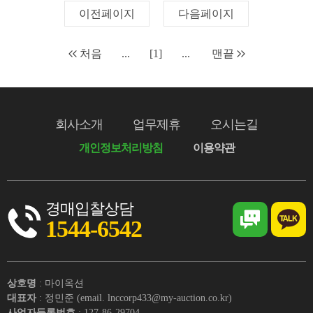
이전페이지
다음페이지
처음
...
[1]
...
맨끝
회사소개
업무제휴
오시는길
개인정보처리방침
이용약관
경매입찰상담
1544-6542
상호명
: 마이옥션
대표자
: 정민준 (email. lnccorp433@my-auction.co.kr)
사업자등록번호
: 127-86-29704