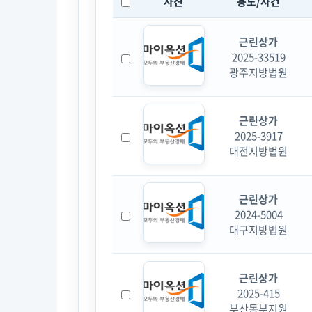
사진
용도/사건
근린상가
2025-33519
광주지방법원
근린상가
2025-3917
대전지방법원
근린상가
2024-5004
대구지방법원
근린상가
2025-415
부산동부지원