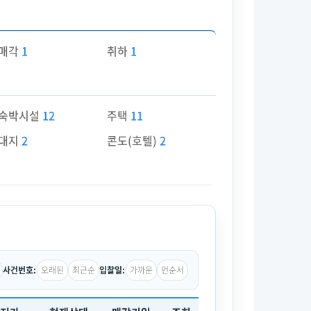
매각
1
취하
1
숙박시설
12
주택
11
대지
2
콘도(호텔)
2
오래된
최근순
가까운
먼순서
사건번호:
입찰일: