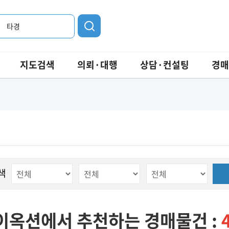
타경
지도검색
의뢰·대행
상담·컨설팅
경매
색
이옥션에서 추천하는 경매물건 :