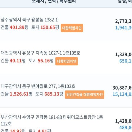
소재지 / 면적 / 특수권리
감정/
광주광역시 북구 용봉동 1382-1
2,773,3
건물
401.89
평 토지
150.65
평
1,941,3
대항력임차인
대전광역시 유성구 지족동 1027-1 1층105호
1,339,0
건물
40.11
평 토지
56.16
평
656,1
대항력임차인
대구광역시 동구 반야월로 277, 1층103호
30,887,6
건물
1,526.61
평 토지
685.13
평
15,134,9
위반건축물 대항력임차인
부산광역시 수영구 민락동 181-88 타워더모스트광안 1층
1,428,0
112호
489,8
건물
14.92
평 토지
4.91
평