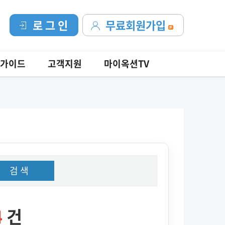
로 그 인
무료회원가입
가이드
고객지원
마이옥션TV
검 색
4
건