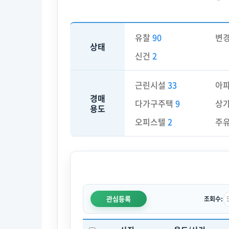
유찰
90
변
상태
신건
2
근린시설
33
아
경매
다가구주택
9
상
용도
오피스텔
2
주
관심등록
조회수: