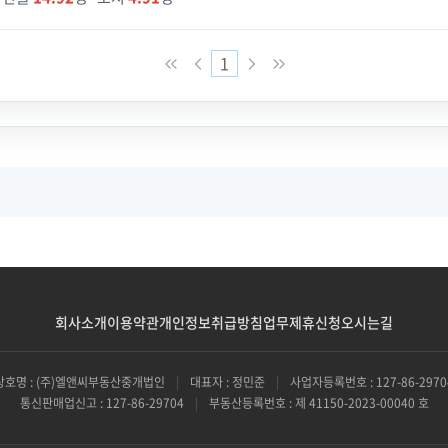
1
회사소개
이용약관
개인정보취급방침
업무제휴신청
오시는길
상호명 : (주)엘앤씨부동산중개법인
|
대표자 : 정민준
|
사업자등록번호 : 127-86-2970
통신판매업신고 : 127-86-29704
|
부동산등록번호 : 제 41150-2023-00040 호