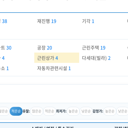
경
38
재진행
19
기각
1
파트
30
공장
20
근린주택
19
가
4
근린상가
4
다세대(빌라)
2
유소
1
자동차관련시설
1
많은순
적은순
많은순
적은순
높은순
낮은순
높은순
낮은순
유찰:
최저가:
감정가: