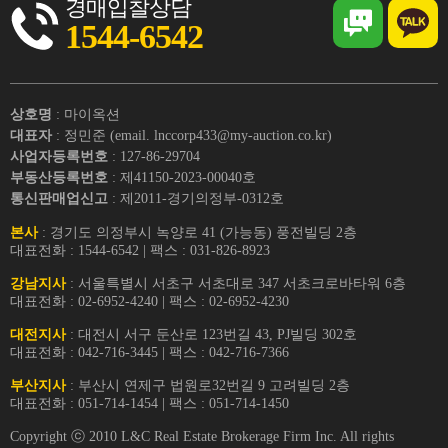
경매입찰상담
1544-6542
상호명
: 마이옥션
대표자
: 정민준 (email. lnccorp433@my-auction.co.kr)
사업자등록번호
: 127-86-29704
부동산등록번호
: 제41150-2023-00040호
통신판매업신고
: 제2011-경기의정부-0312호
본사
: 경기도 의정부시 녹양로 41 (가능동) 풍전빌딩 2층
대표전화 : 1544-6542 | 팩스 : 031-826-8923
강남지사
: 서울특별시 서초구 서초대로 347 서초크로바타워 6층
대표전화 : 02-6952-4240 | 팩스 : 02-6952-4230
대전지사
: 대전시 서구 둔산로 123번길 43, PJ빌딩 302호
대표전화 : 042-716-3445 | 팩스 : 042-716-7366
부산지사
: 부산시 연제구 법원로32번길 9 고려빌딩 2층
대표전화 : 051-714-1454 | 팩스 : 051-714-1450
Copyright ⓒ 2010 L&C Real Estate Brokerage Firm Inc. All rights