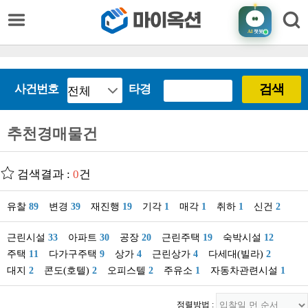
AI
챗봇
검색
사건번호
타경
추천경매물건
검색결과 :
0
건
유찰
89
변경
39
재진행
19
기각
1
매각
1
취하
1
신건
2
근린시설
33
아파트
30
공장
20
근린주택
19
숙박시설
12
주택
11
다가구주택
9
상가
4
근린상가
4
다세대(빌라)
2
대지
2
콘도(호텔)
2
오피스텔
2
주유소
1
자동차관련시설
1
정렬방법 :