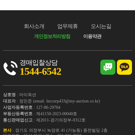
회사소개
업무제휴
오시는길
개인정보처리방침
이용약관
경매입찰상담
1544-6542
상호명
: 마이옥션
대표자
: 정민준 (email. lnccorp433@my-auction.co.kr)
사업자등록번호
: 127-86-29704
부동산등록번호
: 제41150-2023-00040호
통신판매업신고
: 제2011-경기의정부-0312호
본사
: 경기도 의정부시 녹양로 41 (가능동) 풍전빌딩 2층