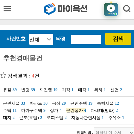
AI
챗봇
검색
사건번호
타경
추천경매물건
검색결과 :
4
건
유찰
89
변경
39
재진행
19
기각
1
매각
1
취하
1
신건
2
근린시설
33
아파트
30
공장
20
근린주택
19
숙박시설
12
주택
11
다가구주택
9
상가
4
근린상가
4
다세대(빌라)
2
대지
2
콘도(호텔)
2
오피스텔
2
자동차관련시설
1
주유소
1
정렬방법 :