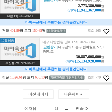
[근린상가]
광주광역시 북구 용봉동 1382-1
2,773,380,900
원
(70%)1,941,367,000
원
유찰 1회 2026-09-11
마이옥션에서 추천하는 경매물건입니다
건물
401.89
평 토지
150.65
평
조회 265
대항력임차인
10일 남음
대구지방법원 경매12계 2024-5004
[근린상가]
대구광역시 동구 반야월로 277, 1
층103호
30,887,608,600
원
(49%)15,134,928,000
원
재진행 2회 2026-08-19
마이옥션에서 추천하는 경매물건입니다
건물
1,526.61
평 토지
685.13
평
조회 779
위반건축물 대항력임차인
이전페이지
다음페이지
처음
...
[1]
...
맨끝