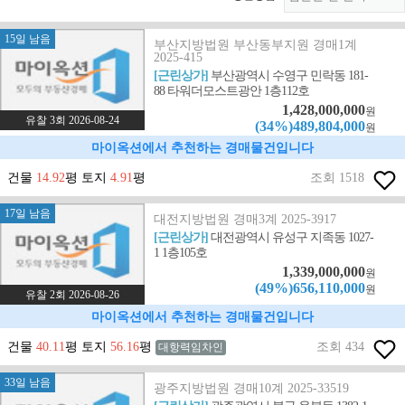
15일 남음
부산지방법원 부산동부지원 경매1계
2025-415
[근린상가]
부산광역시 수영구 민락동 181-
88 타워더모스트광안 1층112호
1,428,000,000
원
유찰 3회 2026-08-24
(34%)489,804,000
원
마이옥션에서 추천하는 경매물건입니다
건물
14.92
평 토지
4.91
평
조회 1518
17일 남음
대전지방법원 경매3계 2025-3917
[근린상가]
대전광역시 유성구 지족동 1027-
1 1층105호
1,339,000,000
원
(49%)656,110,000
원
유찰 2회 2026-08-26
마이옥션에서 추천하는 경매물건입니다
건물
40.11
평 토지
56.16
평
조회 434
대항력임차인
33일 남음
광주지방법원 경매10계 2025-33519