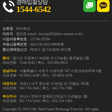
경매입찰상담
1544-6542
상호명
: 마이옥션
대표자
: 정민준 (email. lnccorp433@my-auction.co.kr)
사업자등록번호
: 127-86-29704
부동산등록번호
: 제41150-2023-00040호
통신판매업신고
: 제2011-경기의정부-0312호
본사
: 경기도 의정부시 녹양로 41 (가능동) 풍전빌딩 2층
대표전화 : 1544-6542 | 팩스 : 031-826-8923
강남지사
: 서울특별시 서초구 서초대로 347 서초크로바타워 6층
대표전화 : 02-6952-4240 | 팩스 : 02-6952-4230
대전지사
: 대전시 서구 둔산로 123번길 43, PJ빌딩 302호
대표전화 : 042-716-3445 | 팩스 : 042-716-7366
부산지사
: 부산시 연제구 법원로32번길 9 고려빌딩 2층
대표전화 : 051-714-1454 | 팩스 : 051-714-1450
Copyright ⓒ 2010 L&C Real Estate Brokerage Firm Inc. All rights