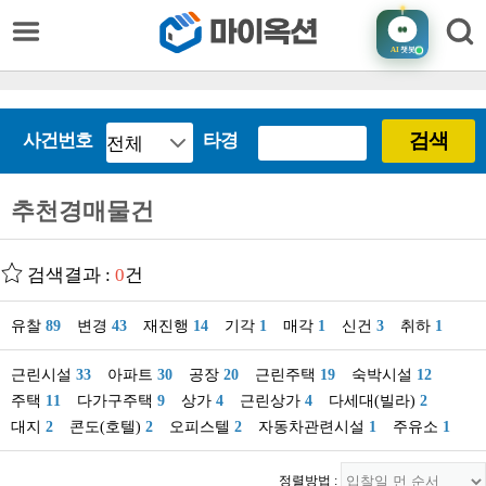
AI
챗봇
검색
사건번호
타경
추천경매물건
검색결과 :
0
건
유찰
89
변경
43
재진행
14
기각
1
매각
1
신건
3
취하
1
근린시설
33
아파트
30
공장
20
근린주택
19
숙박시설
12
주택
11
다가구주택
9
상가
4
근린상가
4
다세대(빌라)
2
대지
2
콘도(호텔)
2
오피스텔
2
자동차관련시설
1
주유소
1
정렬방법 :