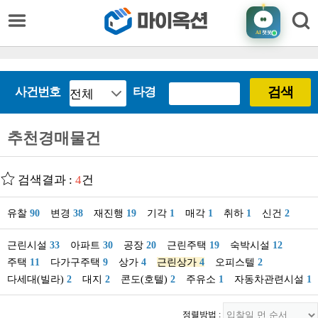
AI
챗봇
검색
사건번호
타경
추천경매물건
검색결과 :
4
건
유찰
90
변경
38
재진행
19
기각
1
매각
1
취하
1
신건
2
근린시설
33
아파트
30
공장
20
근린주택
19
숙박시설
12
주택
11
다가구주택
9
상가
4
근린상가
4
오피스텔
2
다세대(빌라)
2
대지
2
콘도(호텔)
2
주유소
1
자동차관련시설
1
정렬방법 :