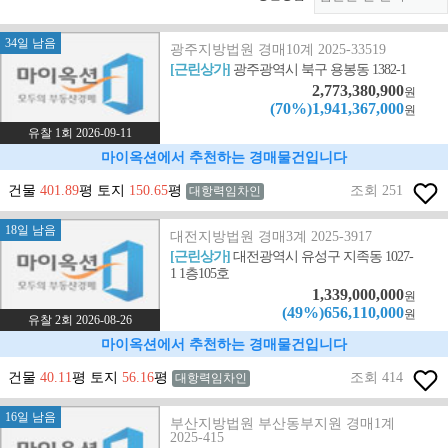
34일 남음
광주지방법원 경매10계 2025-33519
[근린상가]
광주광역시 북구 용봉동 1382-1
2,773,380,900
원
(70%)1,941,367,000
원
유찰 1회 2026-09-11
마이옥션에서 추천하는 경매물건입니다
건물
401.89
평 토지
150.65
평
조회 251
대항력임차인
18일 남음
대전지방법원 경매3계 2025-3917
[근린상가]
대전광역시 유성구 지족동 1027-
1 1층105호
1,339,000,000
원
(49%)656,110,000
원
유찰 2회 2026-08-26
마이옥션에서 추천하는 경매물건입니다
건물
40.11
평 토지
56.16
평
조회 414
대항력임차인
16일 남음
부산지방법원 부산동부지원 경매1계
2025-415