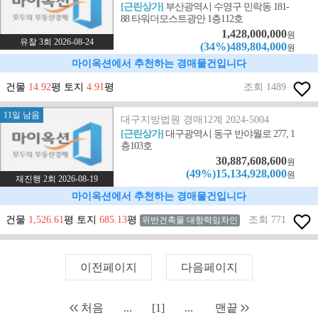
[근린상가]
부산광역시 수영구 민락동 181-
88 타워더모스트광안 1층112호
1,428,000,000
원
유찰 3회 2026-08-24
(34%)489,804,000
원
마이옥션에서 추천하는 경매물건입니다
건물
14.92
평 토지
4.91
평
조회 1489
11일 남음
대구지방법원 경매12계 2024-5004
[근린상가]
대구광역시 동구 반야월로 277, 1
층103호
30,887,608,600
원
(49%)15,134,928,000
원
재진행 2회 2026-08-19
마이옥션에서 추천하는 경매물건입니다
건물
1,526.61
평 토지
685.13
평
조회 771
위반건축물 대항력임차인
이전페이지
다음페이지
처음
...
[1]
...
맨끝