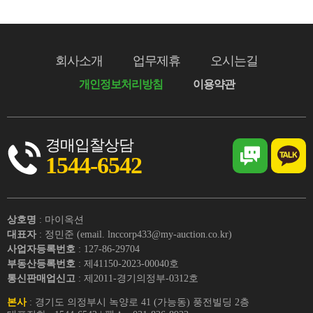
회사소개
업무제휴
오시는길
개인정보처리방침
이용약관
경매입찰상담
1544-6542
상호명
: 마이옥션
대표자
: 정민준 (email. lnccorp433@my-auction.co.kr)
사업자등록번호
: 127-86-29704
부동산등록번호
: 제41150-2023-00040호
통신판매업신고
: 제2011-경기의정부-0312호
본사
: 경기도 의정부시 녹양로 41 (가능동) 풍전빌딩 2층