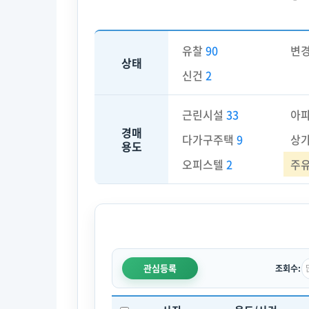
유찰
90
변
상태
신건
2
근린시설
33
아
경매
다가구주택
9
상
용도
오피스텔
2
주
관심등록
조회수: