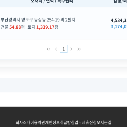
소재지 / 면적 / 특수권리
감정/
부산광역시 영도구 동삼동 254-19 외 2필지
4,534,3
3,174,0
건물
54.88
평 토지
1,339.17
평
1
회사소개
이용약관
개인정보취급방침
업무제휴신청
오시는길