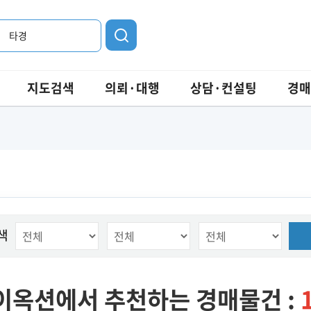
타경
지도검색
의뢰·대행
상담·컨설팅
경매
색
이옥션에서 추천하는 경매물건 :