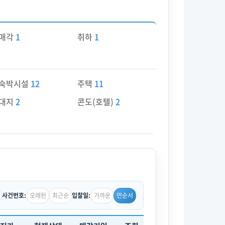
매각
1
취하
1
숙박시설
12
주택
11
대지
2
콘도(호텔)
2
오래된
최근순
가까운
먼순서
사건번호:
입찰일: