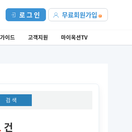
로 그 인
무료회원가입
가이드
고객지원
마이옥션TV
검 색
1
건