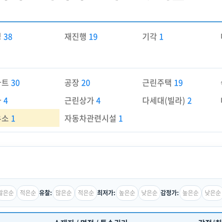
경
38
재진행
19
기각
1
파트
30
공장
20
근린주택
19
가
4
근린상가
4
다세대(빌라)
2
유소
1
자동차관련시설
1
많은순
적은순
많은순
적은순
높은순
낮은순
높은순
낮은순
유찰:
최저가:
감정가: