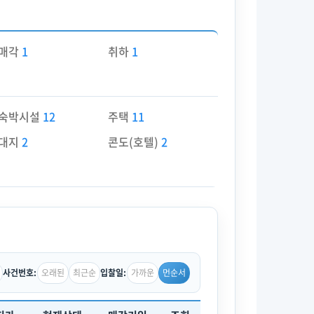
매각
1
취하
1
숙박시설
12
주택
11
대지
2
콘도(호텔)
2
오래된
최근순
가까운
먼순서
사건번호:
입찰일: