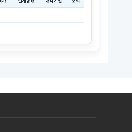
저가
현재상태
매각기일
조회
4