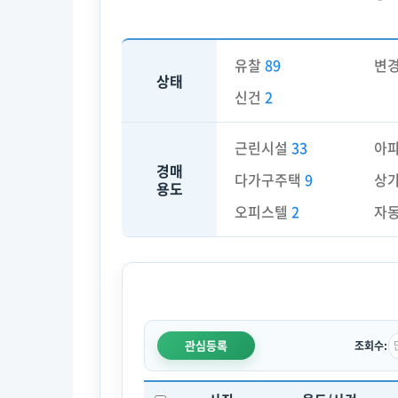
유찰
89
변
상태
신건
2
근린시설
33
아
경매
다가구주택
9
상
용도
오피스텔
2
자
관심등록
조회수: