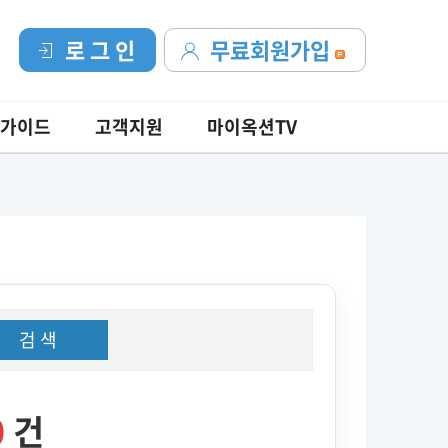
로 그 인
무료회원가입
가이드
고객지원
마이옥션TV
검 색
0
건