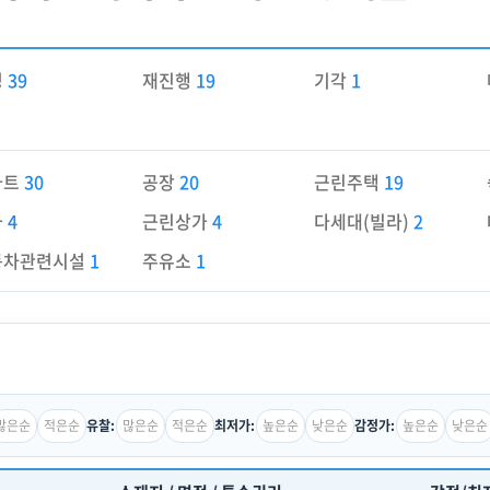
경
39
재진행
19
기각
1
파트
30
공장
20
근린주택
19
가
4
근린상가
4
다세대(빌라)
2
동차관련시설
1
주유소
1
많은순
적은순
많은순
적은순
높은순
낮은순
높은순
낮은순
유찰:
최저가:
감정가: