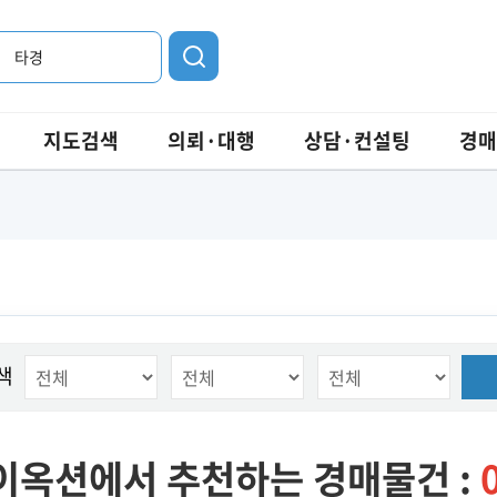
타경
지도검색
의뢰·대행
상담·컨설팅
경매
색
이옥션에서 추천하는 경매물건 :