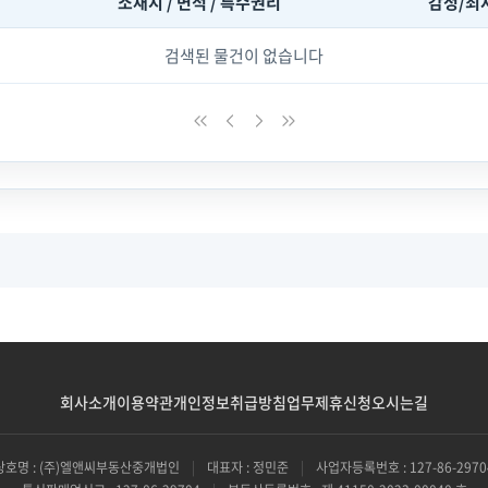
소재지 / 면적 / 특수권리
감정/최
검색된 물건이 없습니다
회사소개
이용약관
개인정보취급방침
업무제휴신청
오시는길
상호명 : (주)엘앤씨부동산중개법인
|
대표자 : 정민준
|
사업자등록번호 : 127-86-2970