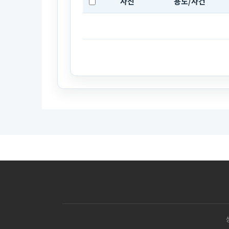
사진
용도/사건