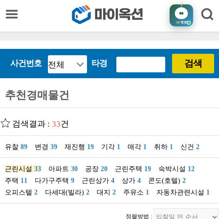
AI
챗봇
검색
사건번호
타경
추천경매물건
검색결과 :
33
건
유찰
89
변경
39
재진행
19
기각
1
매각
1
취하
1
신건
2
근린시설
33
아파트
30
공장
20
근린주택
19
숙박시설
12
주택
11
다가구주택
9
근린상가
4
상가
4
콘도(호텔)
2
오피스텔
2
다세대(빌라)
2
대지
2
주유소
1
자동차관련시설
1
정렬방법 :