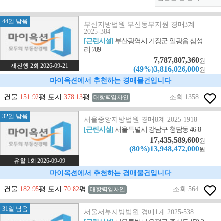
44일 남음
부산지방법원 부산동부지원 경매3계
2025-384
[근린시설]
부산광역시 기장군 일광읍 삼성
리 709
7,787,807,360
원
재진행 2회 2026-09-21
(49%)3,816,026,000
원
마이옥션에서 추천하는 경매물건입니다
건물
151.92
평 토지
378.13
평
조회 1358
대항력임차인
32일 남음
서울중앙지방법원 경매8계 2025-1918
[근린시설]
서울특별시 강남구 청담동 46-8
17,435,589,600
원
(80%)13,948,472,000
원
유찰 1회 2026-09-09
마이옥션에서 추천하는 경매물건입니다
건물
182.95
평 토지
70.82
평
조회 564
대항력임차인
31일 남음
서울서부지방법원 경매1계 2025-538