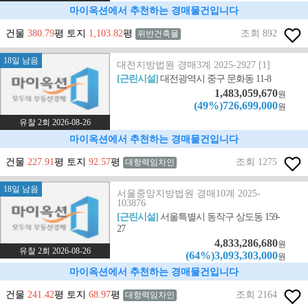
마이옥션에서 추천하는 경매물건입니다
건물
380.79
평 토지
1,103.82
평
조회 892
위반건축물
18일 남음
대전지방법원 경매3계 2025-2927 [1]
[근린시설]
대전광역시 중구 문화동 11-8
1,483,059,670
원
(49%)726,699,000
원
유찰 2회 2026-08-26
마이옥션에서 추천하는 경매물건입니다
건물
227.91
평 토지
92.57
평
조회 1275
대항력임차인
18일 남음
서울중앙지방법원 경매10계 2025-
103876
[근린시설]
서울특별시 동작구 상도동 159-
27
4,833,286,680
원
유찰 2회 2026-08-26
(64%)3,093,303,000
원
마이옥션에서 추천하는 경매물건입니다
건물
241.42
평 토지
68.97
평
조회 2164
대항력임차인