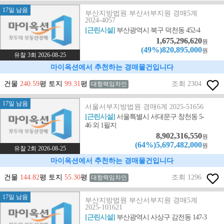
17일 남음
부산지방법원 부산서부지원 경매5계
2024-4057
[근린시설]
부산광역시 북구 덕천동 452-4
1,675,296,620
원
(49%)820,895,000
원
유찰 3회 2026-08-25
마이옥션에서 추천하는 경매물건입니다
건물
240.59
평 토지
99.31
평
조회 2304
대항력임차인
17일 남음
서울서부지방법원 경매6계 2025-51656
[근린시설]
서울특별시 서대문구 창천동 5-
46 외 1필지
8,902,316,550
원
(64%)5,697,482,000
원
유찰 2회 2026-08-25
마이옥션에서 추천하는 경매물건입니다
건물
144.82
평 토지
55.30
평
조회 1296
대항력임차인
17일 남음
부산지방법원 부산서부지원 경매5계
2025-101621
[근린시설]
부산광역시 사상구 감전동 147-3