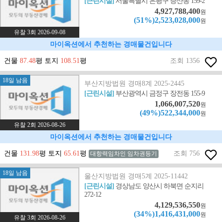
[근린시설]
서울특별시 은평구 증산동 159-2
4,927,788,400
원
(51%)2,523,028,000
원
유찰 3회 2026-09-08
마이옥션에서 추천하는 경매물건입니다
건물
87.48
평 토지
108.51
평
조회 1356
18일 남음
부산지방법원 경매8계 2025-2445
[근린시설]
부산광역시 금정구 장전동 155-9
1,066,007,520
원
(49%)522,344,000
원
유찰 2회 2026-08-26
마이옥션에서 추천하는 경매물건입니다
건물
131.98
평 토지
65.61
평
조회 756
대항력임차인 임차권등기
18일 남음
울산지방법원 경매5계 2025-11442
[근린시설]
경상남도 양산시 하북면 순지리
272-12
4,129,536,550
원
(34%)1,416,431,000
원
유찰 3회 2026-08-26