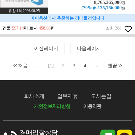
8,765,365,000
원
(70%)6,135,756,000
원
유찰 1회 2026-08-25
마이옥션에서 추천하는 경매물건입니다
건물
597.14
평 토지
458.08
평
조회 388
이전페이지
다음페이지
처음
...
[1]
2
3
4
...
맨끝
회사소개
업무제휴
오시는길
개인정보처리방침
이용약관
경매입찰상담