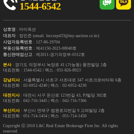
1544-6542
상호명
: 마이옥션
대표자
: 정민준 (email. lnccorp433@my-auction.co.kr)
사업자등록번호
: 127-86-29704
부동산등록번호
: 제41150-2023-00040호
통신판매업신고
: 제2011-경기의정부-0312호
본사
: 경기도 의정부시 녹양로 41 (가능동) 풍전빌딩 2층
대표전화 : 1544-6542 | 팩스 : 031-826-8923
강남지사
: 서울특별시 서초구 서초대로 347 서초크로바타워 6층
대표전화 : 02-6952-4240 | 팩스 : 02-6952-4230
대전지사
: 대전시 서구 둔산로 123번길 43, PJ빌딩 302호
대표전화 : 042-716-3445 | 팩스 : 042-716-7366
부산지사
: 부산시 연제구 법원로32번길 9 고려빌딩 2층
대표전화 : 051-714-1454 | 팩스 : 051-714-1450
Copyright ⓒ 2010 L&C Real Estate Brokerage Firm Inc. All rights
reserved.