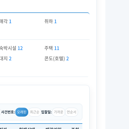
매각
1
취하
1
숙박시설
12
주택
11
대지
2
콘도(호텔)
2
오래된
최근순
가까운
먼순서
사건번호:
입찰일: