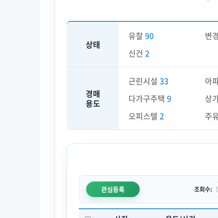
유찰
90
변
상태
신건
2
근린시설
33
아
경매
다가구주택
9
상
용도
오피스텔
2
주
관심등록
조회수: