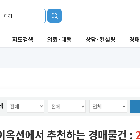
타경
지도검색
의뢰·대행
상담·컨설팅
경매
색
이옥션에서 추천하는 경매물건 :