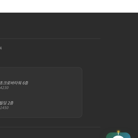
4
서초크로바타워 6층
-4230
빌딩 2층
-1450