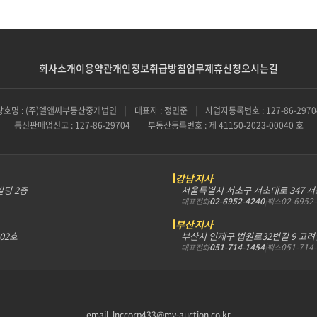
회사소개
이용약관
개인정보취급방침
업무제휴신청
오시는길
상호명 : (주)엘앤씨부동산중개법인
|
대표자 : 정민준
|
사업자등록번호 : 127-86-2970
통신판매업신고 : 127-86-29704
|
부동산등록번호 : 제 41150-2023-00040 호
강남지사
빌딩 2층
서울특별시 서초구 서초대로 347 
02-6952-4240
|
02-6952
대표전화
팩스
부산지사
302호
부산시 연제구 법원로32번길 9 고려
051-714-1454
|
051-714
대표전화
팩스
email. lnccorp433@my-auction.co.kr