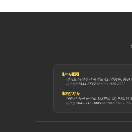
본사
HQ
경기도 의정부시 녹양로 41 (가능동) 풍전
1544-6542
|
031-826-8923
대표전화
팩스
대전지사
대전시 서구 둔산로 123번길 43, PJ빌딩 
042-716-3445
|
042-716-7366
대표전화
팩스