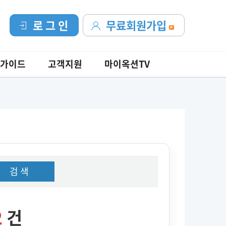
로 그 인
무료회원가입
가이드
고객지원
마이옥션TV
검 색
2
건