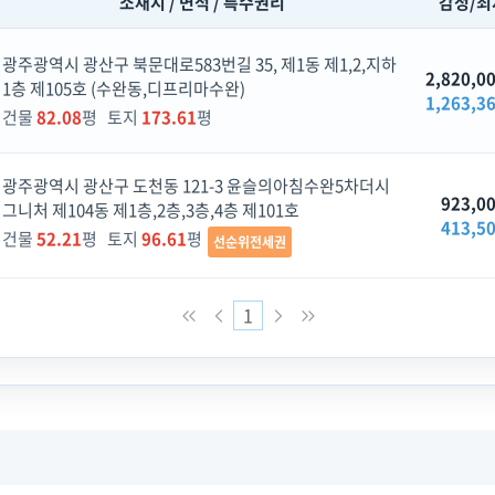
소재지 / 면적 / 특수권리
감정/최
광주광역시 광산구 북문대로583번길 35, 제1동 제1,2,지하
2,820,0
1층 제105호 (수완동,디프리마수완)
1,263,3
건물
82.08
평 토지
173.61
평
광주광역시 광산구 도천동 121-3 윤슬의아침수완5차더시
923,0
그니처 제104동 제1층,2층,3층,4층 제101호
413,5
건물
52.21
평 토지
96.61
평
선순위전세권
1