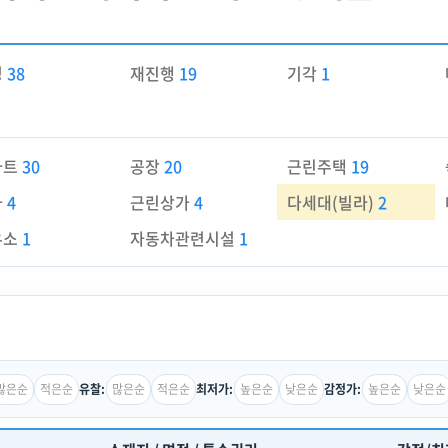
경
38
재진행
19
기각
1
파트
30
공장
20
근린주택
19
가
4
근린상가
4
다세대(빌라)
2
유소
1
자동차관련시설
1
많은순
적은순
많은순
적은순
높은순
낮은순
높은순
낮은순
유찰:
최저가:
감정가: