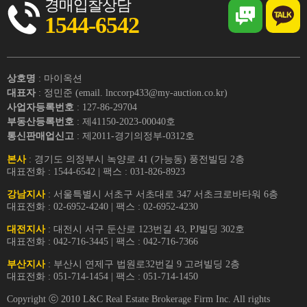
경매입찰상담
1544-6542
상호명
: 마이옥션
대표자
: 정민준 (email. lnccorp433@my-auction.co.kr)
사업자등록번호
: 127-86-29704
부동산등록번호
: 제41150-2023-00040호
통신판매업신고
: 제2011-경기의정부-0312호
본사
: 경기도 의정부시 녹양로 41 (가능동) 풍전빌딩 2층
대표전화 : 1544-6542 | 팩스 : 031-826-8923
강남지사
: 서울특별시 서초구 서초대로 347 서초크로바타워 6층
대표전화 : 02-6952-4240 | 팩스 : 02-6952-4230
대전지사
: 대전시 서구 둔산로 123번길 43, PJ빌딩 302호
대표전화 : 042-716-3445 | 팩스 : 042-716-7366
부산지사
: 부산시 연제구 법원로32번길 9 고려빌딩 2층
대표전화 : 051-714-1454 | 팩스 : 051-714-1450
Copyright ⓒ 2010 L&C Real Estate Brokerage Firm Inc. All rights