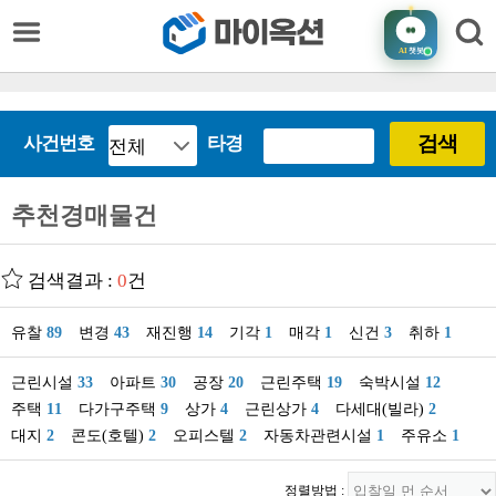
AI
챗봇
검색
사건번호
타경
추천경매물건
검색결과 :
0
건
유찰
89
변경
43
재진행
14
기각
1
매각
1
신건
3
취하
1
근린시설
33
아파트
30
공장
20
근린주택
19
숙박시설
12
주택
11
다가구주택
9
상가
4
근린상가
4
다세대(빌라)
2
대지
2
콘도(호텔)
2
오피스텔
2
자동차관련시설
1
주유소
1
정렬방법 :