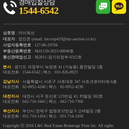
경매입찰상담
1544-6542
상호명
: 마이옥션
대표자
: 정민준 (email. lnccorp433@my-auction.co.kr)
사업자등록번호
: 127-86-29704
부동산등록번호
: 제41150-2023-00040호
통신판매업신고
: 제2011-경기의정부-0312호
본사
: 경기도 의정부시 녹양로 41 (가능동) 풍전빌딩 2층
대표전화 : 1544-6542 | 팩스 : 031-826-8923
강남지사
: 서울특별시 서초구 서초대로 347 서초크로바타워 6층
대표전화 : 02-6952-4240 | 팩스 : 02-6952-4230
대전지사
: 대전시 서구 둔산로 123번길 43, PJ빌딩 302호
대표전화 : 042-716-3445 | 팩스 : 042-716-7366
부산지사
: 부산시 연제구 법원로32번길 9 고려빌딩 2층
대표전화 : 051-714-1454 | 팩스 : 051-714-1450
Copyright ⓒ 2010 L&C Real Estate Brokerage Firm Inc. All rights