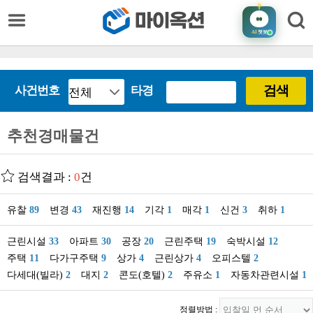
AI
챗봇
검색
사건번호
타경
추천경매물건
검색결과 :
0
건
유찰
89
변경
43
재진행
14
기각
1
매각
1
신건
3
취하
1
근린시설
33
아파트
30
공장
20
근린주택
19
숙박시설
12
주택
11
다가구주택
9
상가
4
근린상가
4
오피스텔
2
다세대(빌라)
2
대지
2
콘도(호텔)
2
주유소
1
자동차관련시설
1
정렬방법 :