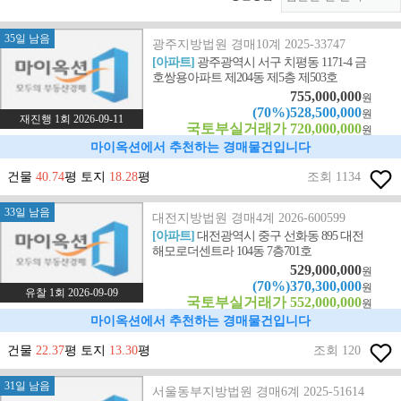
35일 남음
광주지방법원 경매10계 2025-33747
[아파트]
광주광역시 서구 치평동 1171-4 금
호쌍용아파트 제204동 제5층 제503호
755,000,000
원
(70%)528,500,000
원
재진행 1회 2026-09-11
국토부실거래가 720,000,000
원
마이옥션에서 추천하는 경매물건입니다
건물
40.74
평 토지
18.28
평
조회 1134
33일 남음
대전지방법원 경매4계 2026-600599
[아파트]
대전광역시 중구 선화동 895 대전
해모로더센트라 104동 7층701호
529,000,000
원
(70%)370,300,000
원
유찰 1회 2026-09-09
국토부실거래가 552,000,000
원
마이옥션에서 추천하는 경매물건입니다
건물
22.37
평 토지
13.30
평
조회 120
31일 남음
서울동부지방법원 경매6계 2025-51614