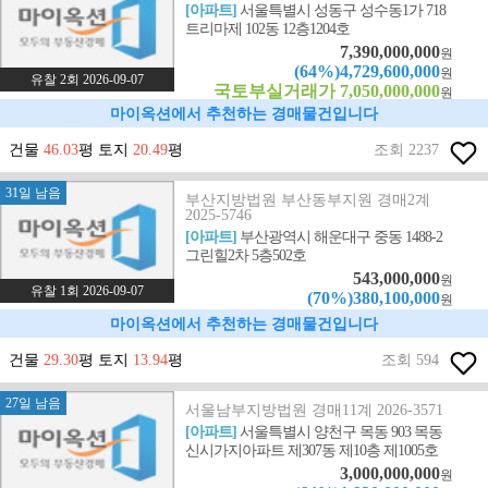
[아파트]
서울특별시 성동구 성수동1가 718
트리마제 102동 12층1204호
7,390,000,000
원
(64%)4,729,600,000
원
유찰 2회 2026-09-07
국토부실거래가 7,050,000,000
원
마이옥션에서 추천하는 경매물건입니다
건물
46.03
평 토지
20.49
평
조회 2237
31일 남음
부산지방법원 부산동부지원 경매2계
2025-5746
[아파트]
부산광역시 해운대구 중동 1488-2
그린힐2차 5층502호
543,000,000
원
유찰 1회 2026-09-07
(70%)380,100,000
원
마이옥션에서 추천하는 경매물건입니다
건물
29.30
평 토지
13.94
평
조회 594
27일 남음
서울남부지방법원 경매11계 2026-3571
[아파트]
서울특별시 양천구 목동 903 목동
신시가지아파트 제307동 제10층 제1005호
3,000,000,000
원