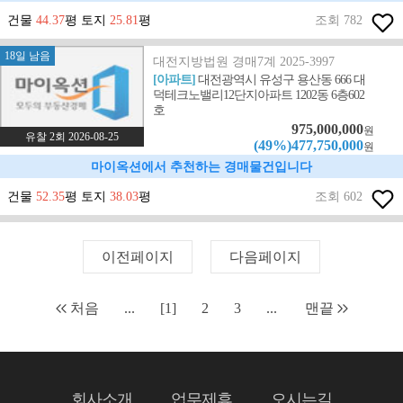
건물
44.37
평 토지
25.81
평
조회 782
18일 남음
대전지방법원 경매7계 2025-3997
[아파트]
대전광역시 유성구 용산동 666 대
덕테크노밸리12단지아파트 1202동 6층602
호
975,000,000
원
유찰 2회 2026-08-25
(49%)477,750,000
원
마이옥션에서 추천하는 경매물건입니다
건물
52.35
평 토지
38.03
평
조회 602
이전페이지
다음페이지
처음
...
[1]
2
3
...
맨끝
회사소개
업무제휴
오시는길