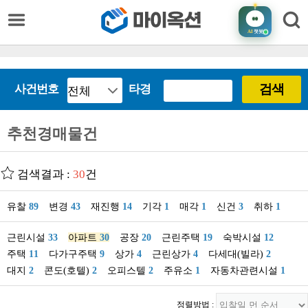
AI
챗봇
검색
사건번호
타경
추천경매물건
검색결과 :
30
건
유찰
89
변경
43
재진행
14
기각
1
매각
1
신건
3
취하
1
근린시설
33
아파트
30
공장
20
근린주택
19
숙박시설
12
주택
11
다가구주택
9
상가
4
근린상가
4
다세대(빌라)
2
대지
2
콘도(호텔)
2
오피스텔
2
주유소
1
자동차관련시설
1
정렬방법 :