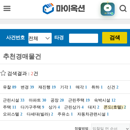
AI
챗봇
검색
사건번호
타경
추천경매물건
검색결과 :
2
건
유찰
89
변경
39
재진행
19
기각
1
매각
1
취하
1
신건
2
근린시설
33
아파트
30
공장
20
근린주택
19
숙박시설
12
주택
11
다가구주택
9
상가
4
근린상가
4
대지
2
콘도(호텔)
2
오피스텔
2
다세대(빌라)
2
주유소
1
자동차관련시설
1
정렬방법 :