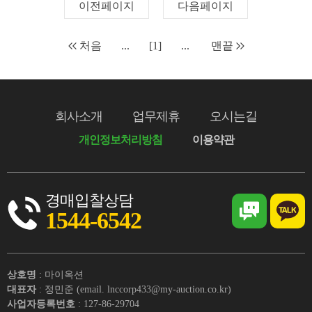
이전페이지
다음페이지
처음
...
[1]
...
맨끝
회사소개
업무제휴
오시는길
개인정보처리방침
이용약관
경매입찰상담
1544-6542
상호명
: 마이옥션
대표자
: 정민준 (email. lnccorp433@my-auction.co.kr)
사업자등록번호
: 127-86-29704