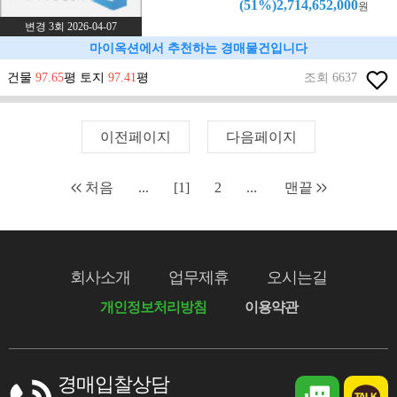
(51%)2,714,652,000
원
변경 3회 2026-04-07
마이옥션에서 추천하는 경매물건입니다
건물
97.65
평 토지
97.41
평
조회 6637
이전페이지
다음페이지
처음
...
[1]
2
...
맨끝
회사소개
업무제휴
오시는길
개인정보처리방침
이용약관
경매입찰상담