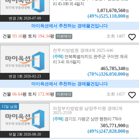
리 45-108 외 4필지
1,071,670,560
원
(49%)525,118,000
원
변경 2회 2026-07-09
마이옥션에서 추천하는 경매물건입니다
건물
93.16
평 토지
194.34
평
조회 1407
지분매각
전주지방법원 경매4계 2025-646
[주택]
전북특별자치도 완주군 구이면 계곡
리 3-41 외 6필지
465,785,340
원
(70%)326,050,000
원
변경 1회 2026-02-23
마이옥션에서 추천하는 경매물건입니다
건물
66.64
평 토지
172.90
평
조회 1457
지분매각
12일 남음
의정부지방법원 남양주지원 경매2계
2025-2559
[주택]
경기도 가평군 상면 행현리 770-9
505,771,900
원
(49%)247,828,000
원
유찰 2회 2026-08-20