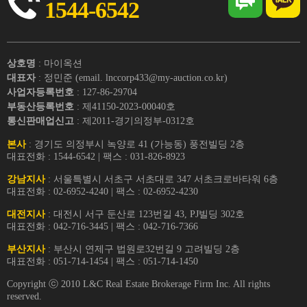
1544-6542
상호명
: 마이옥션
대표자
: 정민준 (email. lnccorp433@my-auction.co.kr)
사업자등록번호
: 127-86-29704
부동산등록번호
: 제41150-2023-00040호
통신판매업신고
: 제2011-경기의정부-0312호
본사
: 경기도 의정부시 녹양로 41 (가능동) 풍전빌딩 2층
대표전화 : 1544-6542 | 팩스 : 031-826-8923
강남지사
: 서울특별시 서초구 서초대로 347 서초크로바타워 6층
대표전화 : 02-6952-4240 | 팩스 : 02-6952-4230
대전지사
: 대전시 서구 둔산로 123번길 43, PJ빌딩 302호
대표전화 : 042-716-3445 | 팩스 : 042-716-7366
부산지사
: 부산시 연제구 법원로32번길 9 고려빌딩 2층
대표전화 : 051-714-1454 | 팩스 : 051-714-1450
Copyright ⓒ 2010 L&C Real Estate Brokerage Firm Inc. All rights
reserved.