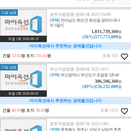
11일 남음
광주지방법원 경매5계 2025-33209
[주택]
전라남도 화순군 화순읍 광덕리 66-1
외 1필지
1,031,739,360
원
(56%)577,775,000
원
유찰 2회 2026-08-19
마이옥션에서 추천하는 경매물건입니다
건물
53.62
평 토지
231.41
평
조회 353
25일 남음
부산지방법원 경매6계 2025-1671
[주택]
부산광역시 부산진구 초읍동 528-40
306,596,360
원
(49%)150,232,000
원
유찰 2회 2026-09-02
마이옥션에서 추천하는 경매물건입니다
건물
40.03
평 토지
39.02
평
조회 1153
청주지방법원 경매7계 2025-5301
[주택]
충청북도 청주시 상당구 남일면 효촌