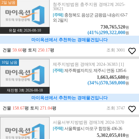
2일 남음
청주지방법원 충주지원 경매2계 2025-
30621
[주택]
충청북도 음성군 금왕읍 내송리 63-7
외 2필지
730,765,520
원
유찰 4회 2026-08-10
(41%)299,322,000
원
마이옥션에서 추천하는 경매물건입니다
건물
59.60
평 토지
250.17
평
조회 3001
10일 남음
제주지방법원 경매9계 2024-36383 [1]
[주택]
제주특별자치도 제주시 연동 1285-6
1,663,465,680
원
(34%)570,569,000
원
재진행 3회 2026-08-18
마이옥션에서 추천하는 경매물건입니다
건물
158.67
평 토지
271.04
평
조회 3747
서울서부지방법원 경매3계 2024-3370
[주택]
서울특별시 마포구 합정동 436-26
5,302,055,010
원