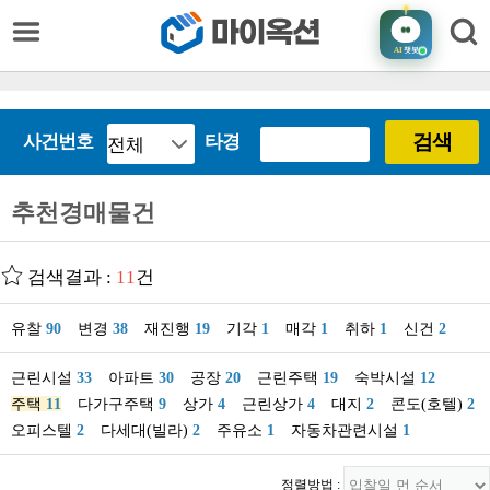
AI
챗봇
검색
사건번호
타경
추천경매물건
검색결과 :
11
건
유찰
90
변경
38
재진행
19
기각
1
매각
1
취하
1
신건
2
근린시설
33
아파트
30
공장
20
근린주택
19
숙박시설
12
주택
11
다가구주택
9
상가
4
근린상가
4
대지
2
콘도(호텔)
2
오피스텔
2
다세대(빌라)
2
주유소
1
자동차관련시설
1
정렬방법 :