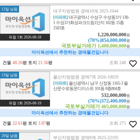
12일 남음
대구지방법원 경매10계 2025-1044
[아파트]
대구광역시 수성구 수성동3가 130-
1 수성3가화성파크드림1단지 102동 15층
1503호
1,220,000,000
원
유찰 1회 2026-08-18
(70%)854,000,000
원
국토부실거래가 1,400,000,000
원
마이옥션에서 추천하는 경매물건입니다
건물
48.26
평 토지
21.56
평
조회 248
13일 남음
울산지방법원 경매7계 2026-10029
[아파트]
울산광역시 남구 신정동 1165-3 울
산문수로동문디이스트 101동 8층804호
532,000,000
원
(70%)372,400,000
원
유찰 1회 2026-08-19
국토부실거래가 465,000,000
원
마이옥션에서 추천하는 경매물건입니다
건물
22.61
평 토지
3.87
평
조회 275
20일 남음
부산지방법원 경매8계 2025-22195