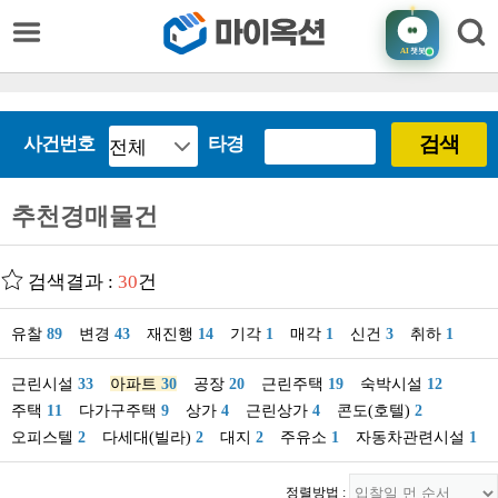
AI
챗봇
검색
사건번호
타경
추천경매물건
검색결과 :
30
건
유찰
89
변경
43
재진행
14
기각
1
매각
1
신건
3
취하
1
근린시설
33
아파트
30
공장
20
근린주택
19
숙박시설
12
주택
11
다가구주택
9
상가
4
근린상가
4
콘도(호텔)
2
오피스텔
2
다세대(빌라)
2
대지
2
주유소
1
자동차관련시설
1
정렬방법 :