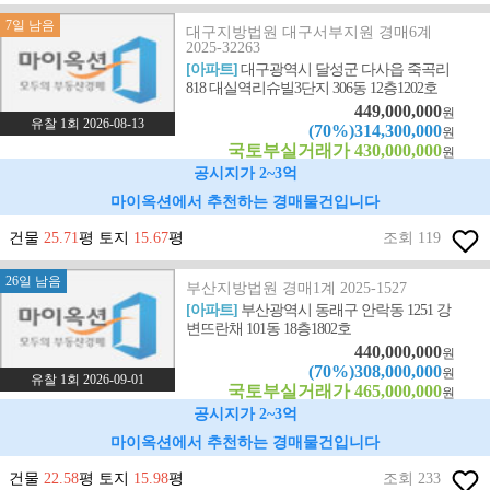
7일 남음
대구지방법원 대구서부지원 경매6계
2025-32263
[아파트]
대구광역시 달성군 다사읍 죽곡리
818 대실역리슈빌3단지 306동 12층1202호
449,000,000
원
유찰 1회 2026-08-13
(70%)314,300,000
원
국토부실거래가 430,000,000
원
공시지가 2~3억
마이옥션에서 추천하는 경매물건입니다
건물
25.71
평 토지
15.67
평
조회 119
26일 남음
부산지방법원 경매1계 2025-1527
[아파트]
부산광역시 동래구 안락동 1251 강
변뜨란채 101동 18층1802호
440,000,000
원
(70%)308,000,000
원
유찰 1회 2026-09-01
국토부실거래가 465,000,000
원
공시지가 2~3억
마이옥션에서 추천하는 경매물건입니다
건물
22.58
평 토지
15.98
평
조회 233