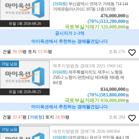
[아파트]
부산광역시 연제구 거제동 714-144
거제유림아시아드 107동 11층1103호
476,000,000
원
(70%)333,200,000
원
유찰 1회 2026-08-26
국토부실거래가 320,000,000
원
공시지가 2~3억
마이옥션에서 추천하는 경매물건입니다
건물
39.59
평 토지
13.95
평
조회 276
19일 남음
제주지방법원 경매3계 2025-1968 [4]
[아파트]
제주특별자치도 제주시 노형동
2585-2 노형이-편한세상 제106동 제6층 제
601호
834,000,000
원
유찰 1회 2026-08-25
(70%)583,800,000
원
국토부실거래가 850,000,000
원
마이옥션에서 추천하는 경매물건입니다
건물
33.47
평 [
39평형
] 토지
24.99
평
조회 284
19일 남음
대전지방법원 경매7계 2026-600304
[아파트]
대전광역시 유성구 전민동 464-1 엑