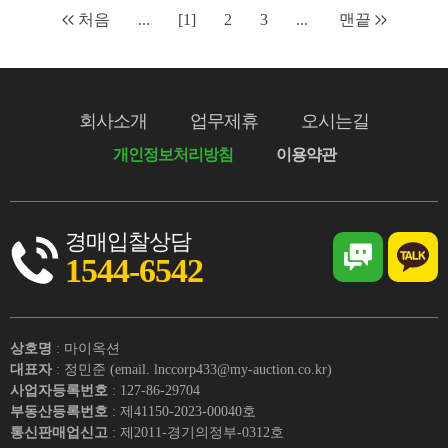
처음
...
[1]
2
3
...
맨끝
회사소개
업무제휴
오시는길
개인정보처리방침
이용약관
경매입찰상담
1544-6542
상호명
: 마이옥션
대표자
: 정민준 (email. lnccorp433@my-auction.co.kr)
사업자등록번호
: 127-86-29704
부동산등록번호
: 제41150-2023-00040호
통신판매업신고
: 제2011-경기의정부-0312호