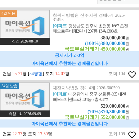
4일 남음
창원지방법원 진주지원 경매6계 2025-
31495
[아파트]
경상남도 진주시 초전동 1667 초전
해모로루비채2단지 207동 13층1303호
380,000,000
원
신건 2026-08-10
(100%)380,000,000
원
국토부실거래가 450,000,000
원
공시지가 2~3억
마이옥션에서 추천하는 경매물건입니다
건물
25.71
평 [
34평형
] 토지
14.07
평
조회 104
34일 남음
대전지방법원 경매4계 2026-600599
[아파트]
대전광역시 중구 선화동 895 대전
해모로더센트라 104동 7층701호
529,000,000
원
(70%)370,300,000
원
유찰 1회 2026-09-09
국토부실거래가 552,000,000
원
마이옥션에서 추천하는 경매물건입니다
건물
22.37
평 토지
13.30
평
조회 109