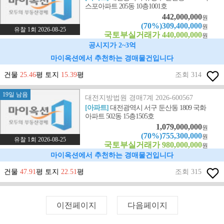
스포아파트 205동 10층1001호
442,000,000
원
(70%)309,400,000
원
유찰 1회 2026-08-25
국토부실거래가 440,000,000
원
공시지가 2~3억
마이옥션에서 추천하는 경매물건입니다
건물
25.46
평 토지
15.39
평
조회 314
19일 남음
대전지방법원 경매7계 2026-600567
[아파트]
대전광역시 서구 둔산동 1809 국화
아파트 502동 15층1505호
1,079,000,000
원
(70%)755,300,000
원
유찰 1회 2026-08-25
국토부실거래가 980,000,000
원
마이옥션에서 추천하는 경매물건입니다
건물
47.91
평 토지
22.51
평
조회 315
이전페이지
다음페이지