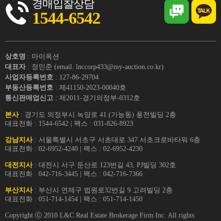
경매입찰상담
1544-6542
상호명
: 마이옥션
대표자
: 정민준 (email. lnccorp433@my-auction.co.kr)
사업자등록번호
: 127-86-29704
부동산등록번호
: 제41150-2023-00040호
통신판매업신고
: 제2011-경기의정부-0312호
본사
: 경기도 의정부시 녹양로 41 (가능동) 풍전빌딩 2층
대표전화 : 1544-6542 | 팩스 : 031-826-8923
강남지사
: 서울특별시 서초구 서초대로 347 서초크로바타워 6층
대표전화 : 02-6952-4240 | 팩스 : 02-6952-4230
대전지사
: 대전시 서구 둔산로 123번길 43, PJ빌딩 302호
대표전화 : 042-716-3445 | 팩스 : 042-716-7366
부산지사
: 부산시 연제구 법원로32번길 9 고려빌딩 2층
대표전화 : 051-714-1454 | 팩스 : 051-714-1450
Copyright ⓒ 2010 L&C Real Estate Brokerage Firm Inc. All rights