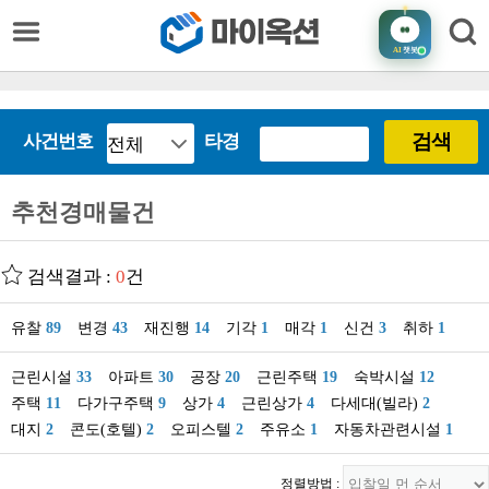
AI
챗봇
검색
사건번호
타경
추천경매물건
검색결과 :
0
건
유찰
89
변경
43
재진행
14
기각
1
매각
1
신건
3
취하
1
근린시설
33
아파트
30
공장
20
근린주택
19
숙박시설
12
주택
11
다가구주택
9
상가
4
근린상가
4
다세대(빌라)
2
대지
2
콘도(호텔)
2
오피스텔
2
주유소
1
자동차관련시설
1
정렬방법 :