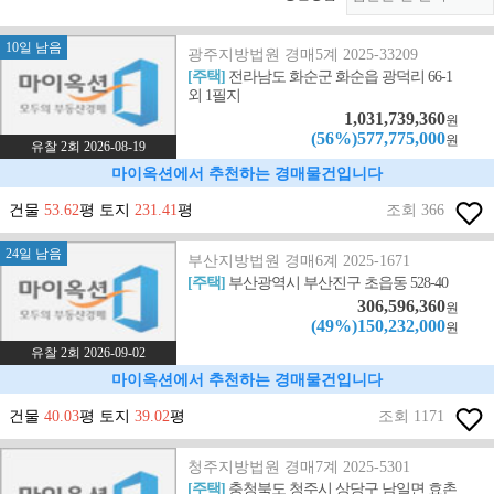
10일 남음
광주지방법원 경매5계 2025-33209
[주택]
전라남도 화순군 화순읍 광덕리 66-1
외 1필지
1,031,739,360
원
(56%)577,775,000
원
유찰 2회 2026-08-19
마이옥션에서 추천하는 경매물건입니다
건물
53.62
평 토지
231.41
평
조회 366
24일 남음
부산지방법원 경매6계 2025-1671
[주택]
부산광역시 부산진구 초읍동 528-40
306,596,360
원
(49%)150,232,000
원
유찰 2회 2026-09-02
마이옥션에서 추천하는 경매물건입니다
건물
40.03
평 토지
39.02
평
조회 1171
청주지방법원 경매7계 2025-5301
[주택]
충청북도 청주시 상당구 남일면 효촌