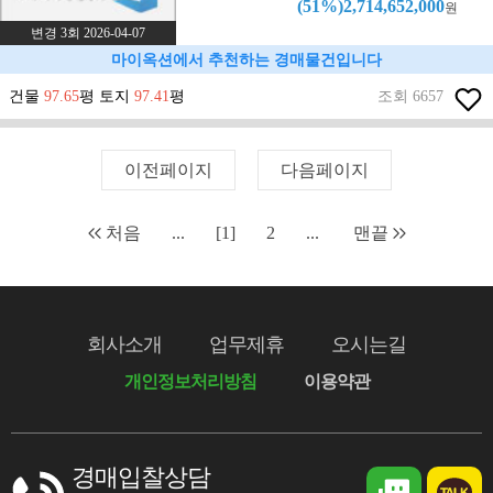
(51%)2,714,652,000
원
변경 3회 2026-04-07
마이옥션에서 추천하는 경매물건입니다
건물
97.65
평 토지
97.41
평
조회 6657
이전페이지
다음페이지
처음
...
[1]
2
...
맨끝
회사소개
업무제휴
오시는길
개인정보처리방침
이용약관
경매입찰상담