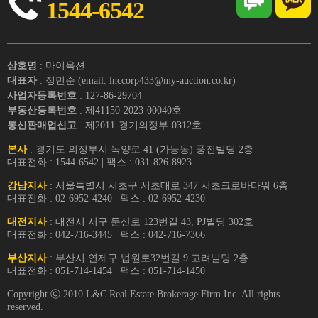
1544-6542
상호명
: 마이옥션
대표자
: 정민준 (email. lnccorp433@my-auction.co.kr)
사업자등록번호
: 127-86-29704
부동산등록번호
: 제41150-2023-00040호
통신판매업신고
: 제2011-경기의정부-0312호
본사
: 경기도 의정부시 녹양로 41 (가능동) 풍전빌딩 2층
대표전화 : 1544-6542 | 팩스 : 031-826-8923
강남지사
: 서울특별시 서초구 서초대로 347 서초크로바타워 6층
대표전화 : 02-6952-4240 | 팩스 : 02-6952-4230
대전지사
: 대전시 서구 둔산로 123번길 43, PJ빌딩 302호
대표전화 : 042-716-3445 | 팩스 : 042-716-7366
부산지사
: 부산시 연제구 법원로32번길 9 고려빌딩 2층
대표전화 : 051-714-1454 | 팩스 : 051-714-1450
Copyright ⓒ 2010 L&C Real Estate Brokerage Firm Inc. All rights
reserved.