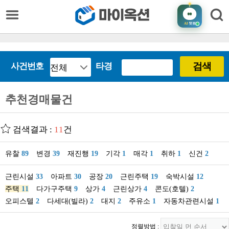
AI
챗봇
검색
사건번호
타경
추천경매물건
검색결과 :
11
건
유찰
89
변경
39
재진행
19
기각
1
매각
1
취하
1
신건
2
근린시설
33
아파트
30
공장
20
근린주택
19
숙박시설
12
주택
11
다가구주택
9
상가
4
근린상가
4
콘도(호텔)
2
오피스텔
2
다세대(빌라)
2
대지
2
주유소
1
자동차관련시설
1
정렬방법 :