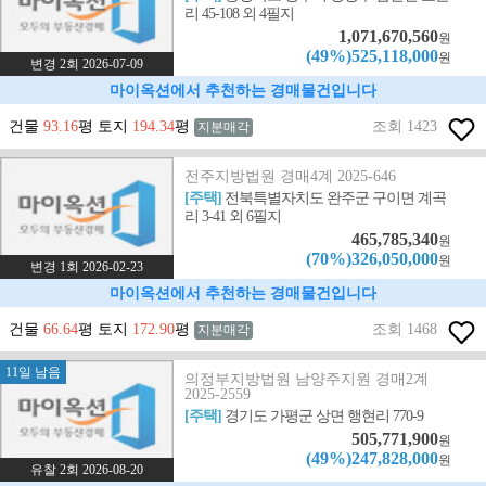
리 45-108 외 4필지
1,071,670,560
원
(49%)525,118,000
원
변경 2회 2026-07-09
마이옥션에서 추천하는 경매물건입니다
건물
93.16
평 토지
194.34
평
조회 1423
지분매각
전주지방법원 경매4계 2025-646
[주택]
전북특별자치도 완주군 구이면 계곡
리 3-41 외 6필지
465,785,340
원
(70%)326,050,000
원
변경 1회 2026-02-23
마이옥션에서 추천하는 경매물건입니다
건물
66.64
평 토지
172.90
평
조회 1468
지분매각
11일 남음
의정부지방법원 남양주지원 경매2계
2025-2559
[주택]
경기도 가평군 상면 행현리 770-9
505,771,900
원
(49%)247,828,000
원
유찰 2회 2026-08-20