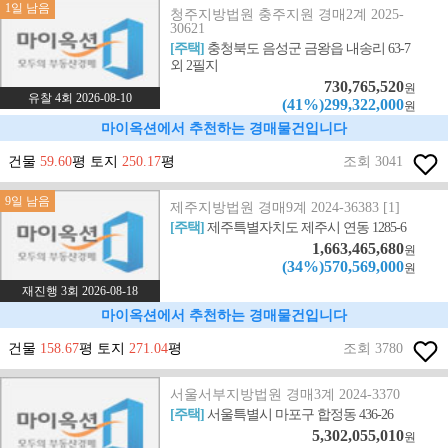
1일 남음
청주지방법원 충주지원 경매2계 2025-
30621
[주택]
충청북도 음성군 금왕읍 내송리 63-7
외 2필지
730,765,520
원
유찰 4회 2026-08-10
(41%)299,322,000
원
마이옥션에서 추천하는 경매물건입니다
건물
59.60
평 토지
250.17
평
조회 3041
9일 남음
제주지방법원 경매9계 2024-36383 [1]
[주택]
제주특별자치도 제주시 연동 1285-6
1,663,465,680
원
(34%)570,569,000
원
재진행 3회 2026-08-18
마이옥션에서 추천하는 경매물건입니다
건물
158.67
평 토지
271.04
평
조회 3780
서울서부지방법원 경매3계 2024-3370
[주택]
서울특별시 마포구 합정동 436-26
5,302,055,010
원