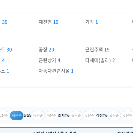
경
39
재진행
19
기각
1
파트
30
공장
20
근린주택
19
가
4
근린상가
4
다세대(빌라)
2
유소
1
자동차관련시설
1
많은순
적은순
많은순
적은순
높은순
낮은순
높은순
낮은순
유찰:
최저가:
감정가: