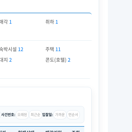
매각
1
취하
1
숙박시설
12
주택
11
대지
2
콘도(호텔)
2
오래된
최근순
가까운
먼순서
사건번호:
입찰일: