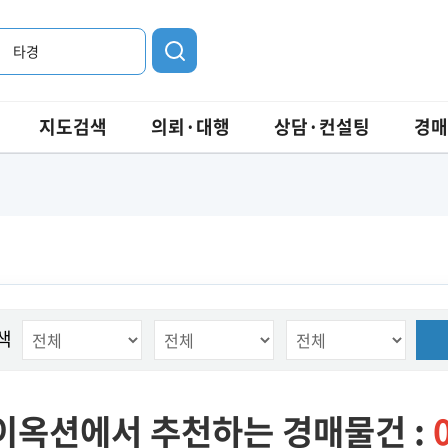
타경
지도검색
의뢰·대행
상담·컨설팅
경매
색
이옥션에서 추천하는 경매물건 :