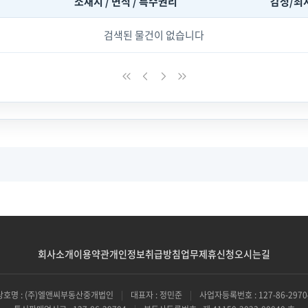
소재지 / 면적 / 특수권리
감정/최
검색된 물건이 없습니다
회사소개
이용약관
개인정보취급방침
업무제휴신청
오시는길
상호명 : (주)엘앤씨부동산중개법인
|
대표자 : 정민준
|
사업자등록번호 : 127-86-2970