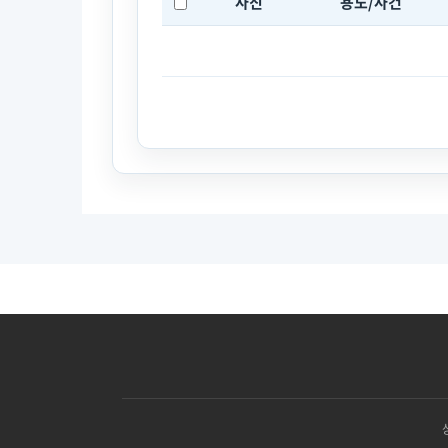
사진
용도/사건