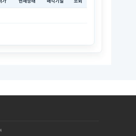
저가
현재상태
매각기일
조회
4