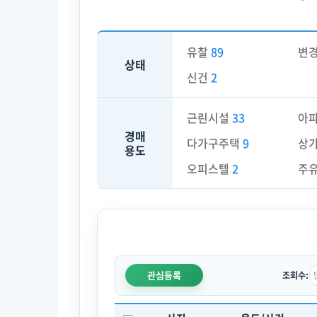
유찰
89
변
상태
신건
2
근린시설
33
아
경매
다가구주택
9
상
용도
오피스텔
2
주
관심등록
조회수: