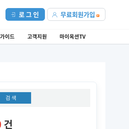
로 그 인
무료회원가입
가이드
고객지원
마이옥션TV
검 색
0
건