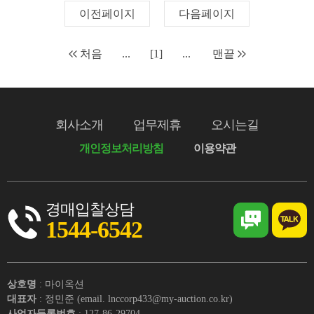
이전페이지
다음페이지
처음
...
[1]
...
맨끝
회사소개
업무제휴
오시는길
개인정보처리방침
이용약관
경매입찰상담
1544-6542
상호명
: 마이옥션
대표자
: 정민준 (email. lnccorp433@my-auction.co.kr)
사업자등록번호
: 127-86-29704