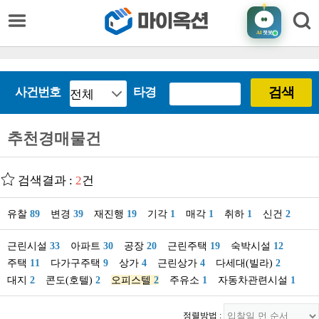
AI
챗봇
검색
사건번호
타경
추천경매물건
검색결과 :
2
건
유찰
89
변경
39
재진행
19
기각
1
매각
1
취하
1
신건
2
근린시설
33
아파트
30
공장
20
근린주택
19
숙박시설
12
주택
11
다가구주택
9
상가
4
근린상가
4
다세대(빌라)
2
대지
2
콘도(호텔)
2
오피스텔
2
주유소
1
자동차관련시설
1
정렬방법 :