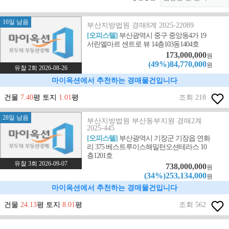
16일 남음
부산지방법원 경매8계 2025-22089
[오피스텔]
부산광역시 중구 중앙동4가 19
서린엘마르 센트로 뷰 14층103동1404호
173,000,000
원
(49%)84,770,000
원
유찰 2회 2026-08-26
마이옥션에서 추천하는 경매물건입니다
건물
7.40
평 토지
1.01
평
조회 218
28일 남음
부산지방법원 부산동부지원 경매2계
2025-445
[오피스텔]
부산광역시 기장군 기장읍 연화
리 375 베스트루이스해밀턴오션테라스 10
층1201호
유찰 3회 2026-09-07
738,000,000
원
(34%)253,134,000
원
마이옥션에서 추천하는 경매물건입니다
건물
24.13
평 토지
8.01
평
조회 562