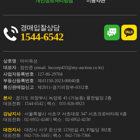
개인정보처리방침
이용약관
경매입찰상담
1544-6542
상호명
: 마이옥션
대표자
: 정민준 (email. lnccorp433@my-auction.co.kr)
사업자등록번호
: 127-86-29704
부동산등록번호
: 제41150-2023-00040호
통신판매업신고
: 제2011-경기의정부-0312호
본사
: 경기도 의정부시 녹양로 41 (가능동) 풍전빌딩 2층
대표전화 : 1544-6542 | 팩스 : 031-826-8923
강남지사
: 서울특별시 서초구 서초대로 347 서초크로바타워 6층
대표전화 : 02-6952-4240 | 팩스 : 02-6952-4230
대전지사
: 대전시 서구 둔산로 123번길 43, PJ빌딩 302호
대표전화 : 042-716-3445 | 팩스 : 042-716-7366