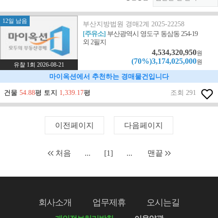
12일 남음
부산지방법원 경매2계 2025-22258
[주유소]
부산광역시 영도구 동삼동 254-19
외 2필지
4,534,320,950
원
(70%)3,174,025,000
원
유찰 1회 2026-08-21
마이옥션에서 추천하는 경매물건입니다
건물
54.88
평 토지
1,339.17
평
조회 291
이전페이지
다음페이지
처음
...
[1]
...
맨끝
회사소개
업무제휴
오시는길