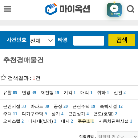
AI
챗봇
검색
사건번호
타경
추천경매물건
검색결과 :
1
건
유찰
89
변경
39
재진행
19
기각
1
매각
1
취하
1
신건
2
근린시설
33
아파트
30
공장
20
근린주택
19
숙박시설
12
주택
11
다가구주택
9
상가
4
근린상가
4
콘도(호텔)
2
오피스텔
2
다세대(빌라)
2
대지
2
주유소
1
자동차관련시설
1
정렬방법 :