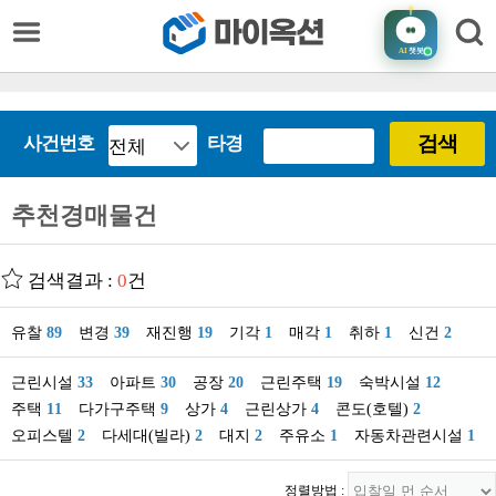
AI
챗봇
검색
사건번호
타경
추천경매물건
검색결과 :
0
건
유찰
89
변경
39
재진행
19
기각
1
매각
1
취하
1
신건
2
근린시설
33
아파트
30
공장
20
근린주택
19
숙박시설
12
주택
11
다가구주택
9
상가
4
근린상가
4
콘도(호텔)
2
오피스텔
2
다세대(빌라)
2
대지
2
주유소
1
자동차관련시설
1
정렬방법 :