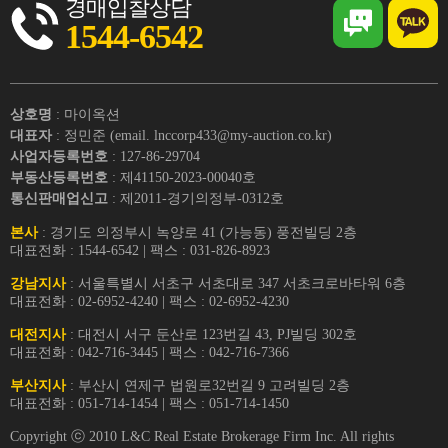
경매입찰상담
1544-6542
상호명
: 마이옥션
대표자
: 정민준 (email. lnccorp433@my-auction.co.kr)
사업자등록번호
: 127-86-29704
부동산등록번호
: 제41150-2023-00040호
통신판매업신고
: 제2011-경기의정부-0312호
본사
: 경기도 의정부시 녹양로 41 (가능동) 풍전빌딩 2층
대표전화 : 1544-6542 | 팩스 : 031-826-8923
강남지사
: 서울특별시 서초구 서초대로 347 서초크로바타워 6층
대표전화 : 02-6952-4240 | 팩스 : 02-6952-4230
대전지사
: 대전시 서구 둔산로 123번길 43, PJ빌딩 302호
대표전화 : 042-716-3445 | 팩스 : 042-716-7366
부산지사
: 부산시 연제구 법원로32번길 9 고려빌딩 2층
대표전화 : 051-714-1454 | 팩스 : 051-714-1450
Copyright ⓒ 2010 L&C Real Estate Brokerage Firm Inc. All rights