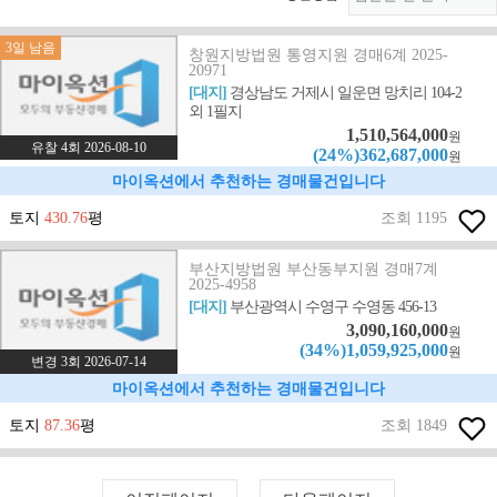
3일 남음
창원지방법원 통영지원 경매6계 2025-
20971
[대지]
경상남도 거제시 일운면 망치리 104-2
외 1필지
1,510,564,000
원
유찰 4회 2026-08-10
(24%)362,687,000
원
마이옥션에서 추천하는 경매물건입니다
토지
430.76
평
조회 1195
부산지방법원 부산동부지원 경매7계
2025-4958
[대지]
부산광역시 수영구 수영동 456-13
3,090,160,000
원
(34%)1,059,925,000
원
변경 3회 2026-07-14
마이옥션에서 추천하는 경매물건입니다
토지
87.36
평
조회 1849