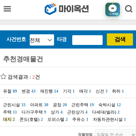
AI
챗봇
검색
사건번호
타경
추천경매물건
검색결과 :
2
건
유찰
89
변경
43
재진행
14
기각
1
매각
1
신건
3
취하
1
근린시설
33
아파트
30
공장
20
근린주택
19
숙박시설
12
주택
11
다가구주택
9
상가
4
근린상가
4
다세대(빌라)
2
대지
2
콘도(호텔)
2
오피스텔
2
주유소
1
자동차관련시설
1
정렬방법 :