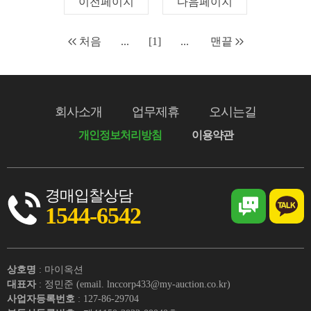
이전페이지
다음페이지
처음
...
[1]
...
맨끝
회사소개
업무제휴
오시는길
개인정보처리방침
이용약관
경매입찰상담
1544-6542
상호명
: 마이옥션
대표자
: 정민준 (email. lnccorp433@my-auction.co.kr)
사업자등록번호
: 127-86-29704