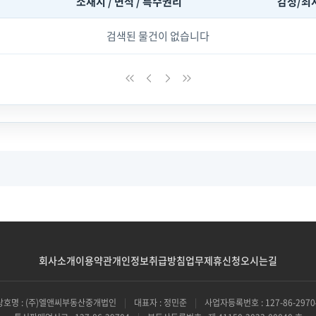
소재지 / 면적 / 특수권리
감정/최
검색된 물건이 없습니다
회사소개
이용약관
개인정보취급방침
업무제휴신청
오시는길
상호명 : (주)엘앤씨부동산중개법인
|
대표자 : 정민준
|
사업자등록번호 : 127-86-2970