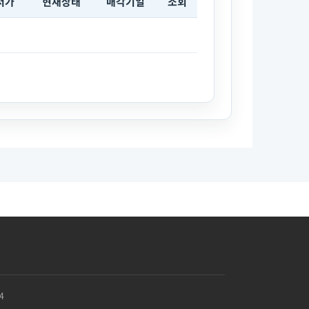
저가
현재상태
매각기일
조회
4