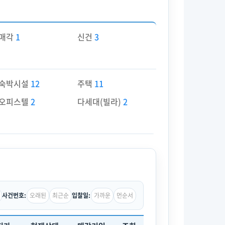
매각
1
신건
3
숙박시설
12
주택
11
오피스텔
2
다세대(빌라)
2
오래된
최근순
가까운
먼순서
사건번호:
입찰일: