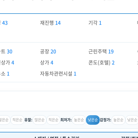
경
43
재진행
14
기각
1
파트
30
공장
20
근린주택
19
린상가
4
상가
4
콘도(호텔)
2
유소
1
자동차관련시설
1
많은순
적은순
많은순
적은순
높은순
낮은순
높은순
낮은순
유찰:
최저가:
감정가: