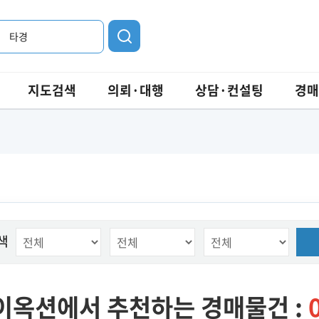
타경
지도검색
의뢰·대행
상담·컨설팅
경매
색
이옥션에서 추천하는 경매물건 :