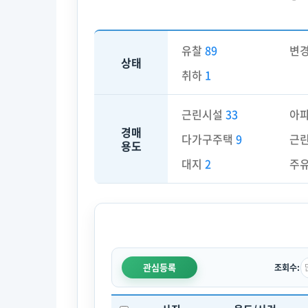
유찰
89
변
상태
취하
1
근린시설
33
아
경매
다가구주택
9
근
용도
대지
2
주
관심등록
조회수: