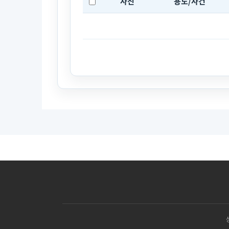
사진
용도/사건