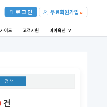
로 그 인
무료회원가입
가이드
고객지원
마이옥션TV
검 색
0
건