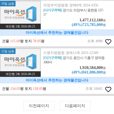
16일 남음
의정부지방법원 경매8계 2024-4356
[다가구주택]
경기도 의정부시 용현동 157-
17
1,477,112,160
원
(49%)723,785,000
원
재진행 2회 2026-08-25
마이옥션에서 추천하는 경매물건입니다
건물
115.69
평 토지
78.05
평
조회 4988
12일 남음
수원지방법원 경매12계 2023-12349
[다가구주택]
경기도 용인시 기흥구 영덕동
1068-6
1,920,584,800
원
(49%)941,086,000
원
재진행 2회 2026-08-21
마이옥션에서 추천하는 경매물건입니다
건물
154.03
평 토지
128.05
평
조회 10682
이전페이지
다음페이지