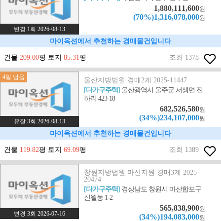
1,880,111,600
원
(70%)1,316,078,000
원
변경 1회 2026-08-13
마이옥션에서 추천하는 경매물건입니다
건물
209.00
평 토지
85.31
평
조회 1378
4일 남음
울산지방법원 경매2계 2025-11447
[다가구주택]
울산광역시 울주군 서생면 진
하리 423-18
682,526,580
원
(34%)234,107,000
원
유찰 3회 2026-08-13
마이옥션에서 추천하는 경매물건입니다
건물
119.82
평 토지
69.09
평
조회 1389
창원지방법원 마산지원 경매3계 2025-
20474
[다가구주택]
경상남도 창원시 마산합포구
신월동 1-2
565,838,900
원
변경 3회 2026-07-16
(34%)194,083,000
원