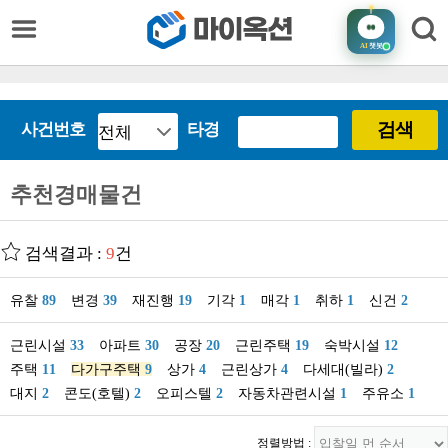
AI
챗봇
검색
사건번호
타경
추천경매물건
검색결과 :
9
건
유찰
89
변경
39
재진행
19
기각
1
매각
1
취하
1
신건
2
근린시설
33
아파트
30
공장
20
근린주택
19
숙박시설
12
주택
11
다가구주택
9
상가
4
근린상가
4
다세대(빌라)
2
대지
2
콘도(호텔)
2
오피스텔
2
자동차관련시설
1
주유소
1
정렬방법 :