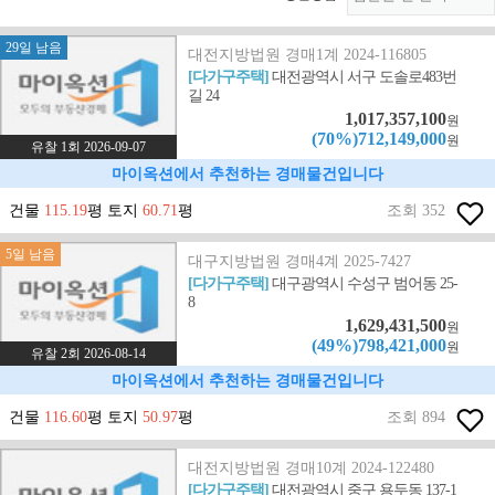
29일 남음
대전지방법원 경매1계 2024-116805
[다가구주택]
대전광역시 서구 도솔로483번
길 24
1,017,357,100
원
(70%)712,149,000
원
유찰 1회 2026-09-07
마이옥션에서 추천하는 경매물건입니다
건물
115.19
평 토지
60.71
평
조회 352
5일 남음
대구지방법원 경매4계 2025-7427
[다가구주택]
대구광역시 수성구 범어동 25-
8
1,629,431,500
원
(49%)798,421,000
원
유찰 2회 2026-08-14
마이옥션에서 추천하는 경매물건입니다
건물
116.60
평 토지
50.97
평
조회 894
대전지방법원 경매10계 2024-122480
[다가구주택]
대전광역시 중구 용두동 137-1