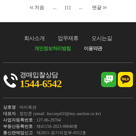
처음
...
[1]
...
맨끝
회사소개
업무제휴
오시는길
개인정보처리방침
이용약관
경매입찰상담
1544-6542
상호명
: 마이옥션
대표자
: 정민준 (email. lnccorp433@my-auction.co.kr)
사업자등록번호
: 127-86-29704
부동산등록번호
: 제41150-2023-00040호
통신판매업신고
: 제2011-경기의정부-0312호