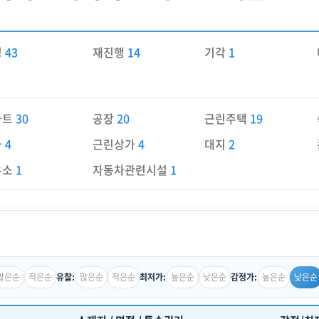
경
43
재진행
14
기각
1
파트
30
공장
20
근린주택
19
가
4
근린상가
4
대지
2
유소
1
자동차관련시설
1
많은순
적은순
많은순
적은순
높은순
낮은순
높은순
낮은순
유찰:
최저가:
감정가: