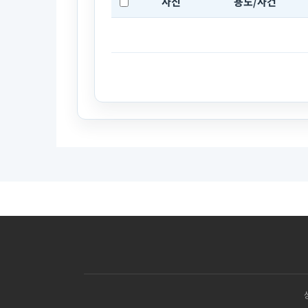
사진
용도/사건