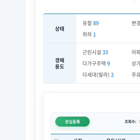
유찰
89
변
상태
취하
1
근린시설
33
아
경매
다가구주택
9
상
용도
다세대(빌라)
2
주
관심등록
조회수: