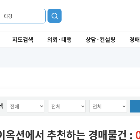
타경
지도검색
의뢰·대행
상담·컨설팅
경매
색
이옥션에서 추천하는 경매물건 :