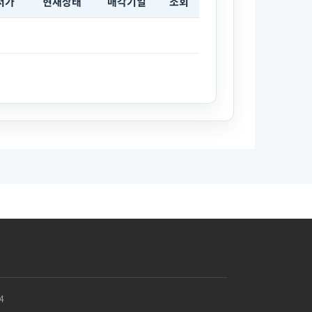
저가
현재상태
매각기일
조회
4