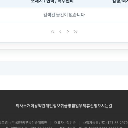
소재지 / 면적 / 특수권리
감정/최
검색된 물건이 없습니다
회사소개
이용약관
개인정보취급방침
업무제휴신청
오시는길
상호명 : (주)엘앤씨부동산중개법인
|
대표자 : 정민준
|
사업자등록번호 : 127-86-2970