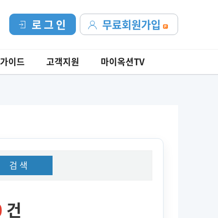
로 그 인
무료회원가입
가이드
고객지원
마이옥션TV
검 색
0
건