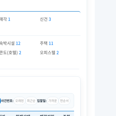
매각
1
신건
3
숙박시설
12
주택
11
콘도(호텔)
2
오피스텔
2
오래된
최근순
가까운
먼순서
사건번호:
입찰일: