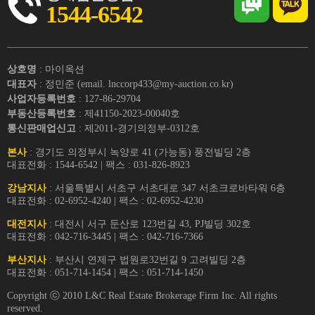
1544-6542
상호명
: 마이옥션
대표자
: 정민준 (email. lnccorp433@my-auction.co.kr)
사업자등록번호
: 127-86-29704
부동산등록번호
: 제41150-2023-00040호
통신판매업신고
: 제2011-경기의정부-0312호
본사
: 경기도 의정부시 녹양로 41 (가능동) 풍전빌딩 2층
대표전화 : 1544-6542 | 팩스 : 031-826-8923
강남지사
: 서울특별시 서초구 서초대로 347 서초크로바타워 6층
대표전화 : 02-6952-4240 | 팩스 : 02-6952-4230
대전지사
: 대전시 서구 둔산로 123번길 43, PJ빌딩 302호
대표전화 : 042-716-3445 | 팩스 : 042-716-7366
부산지사
: 부산시 연제구 법원로32번길 9 고려빌딩 2층
대표전화 : 051-714-1454 | 팩스 : 051-714-1450
Copyright ⓒ 2010 L&C Real Estate Brokerage Firm Inc. All rights
reserved.