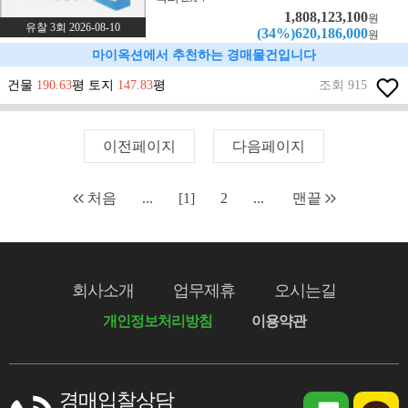
1,808,123,100
원
유찰 3회 2026-08-10
(34%)620,186,000
원
마이옥션에서 추천하는 경매물건입니다
건물
190.63
평 토지
147.83
평
조회 915
이전페이지
다음페이지
처음
...
[1]
2
...
맨끝
회사소개
업무제휴
오시는길
개인정보처리방침
이용약관
경매입찰상담