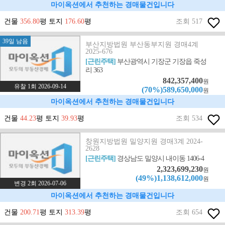
마이옥션에서 추천하는 경매물건입니다
건물
356.80
평 토지
176.60
평
조회 517
39일 남음
부산지방법원 부산동부지원 경매4계
2025-676
[근린주택]
부산광역시 기장군 기장읍 죽성
리 363
842,357,400
원
유찰 1회 2026-09-14
(70%)589,650,000
원
마이옥션에서 추천하는 경매물건입니다
건물
44.23
평 토지
39.93
평
조회 534
창원지방법원 밀양지원 경매3계 2024-
2628
[근린주택]
경상남도 밀양시 내이동 1406-4
2,323,699,230
원
(49%)1,138,612,000
원
변경 2회 2026-07-06
마이옥션에서 추천하는 경매물건입니다
건물
200.71
평 토지
313.39
평
조회 654