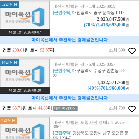
32일 남음
대전지방법원 경매1계 2025-3959
[근린주택]
대전광역시 중구 문화동 1-117
2,023,847,500
원
(70%)1,416,693,000
원
유찰 1회 2026-09-07
마이옥션에서 추천하는 경매물건입니다
건물
200.61
평 토지
92.87
평
조회 690
14일 남음
대구지방법원 경매6계 2025-8397
[근린주택]
대구광역시 수성구 만촌동 855-
22
1,432,571,760
원
(49%)701,960,000
원
유찰 2회 2026-08-20
마이옥션에서 추천하는 경매물건입니다
건물
68.71
평 토지
44.83
평
조회 709
대항력임차인
4일 남음
대구지방법원 포항지원 경매2계 2025-
3862
[근린주택]
경상북도 포항시 남구 오천읍 문
덕리 231-7