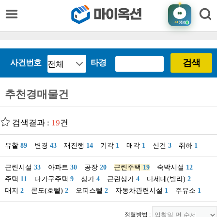
AI
챗봇
검색
사건번호
타경
추천경매물건
검색결과 :
19
건
유찰
89
변경
43
재진행
14
기각
1
매각
1
신건
3
취하
1
근린시설
33
아파트
30
공장
20
근린주택
19
숙박시설
12
주택
11
다가구주택
9
상가
4
근린상가
4
다세대(빌라)
2
대지
2
콘도(호텔)
2
오피스텔
2
자동차관련시설
1
주유소
1
정렬방법 :