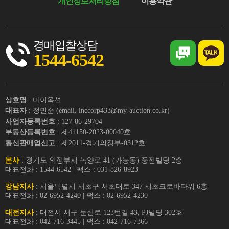
개인정보처리방침
이용약관
경매입찰상담
1544-6542
상호명
: 마이옥션
대표자
: 정민준 (email. lnccorp433@my-auction.co.kr)
사업자등록번호
: 127-86-29704
부동산등록번호
: 제41150-2023-00040호
통신판매업신고
: 제2011-경기의정부-0312호
본사
: 경기도 의정부시 녹양로 41 (가능동) 풍전빌딩 2층
대표전화 : 1544-6542 | 팩스 : 031-826-8923
강남지사
: 서울특별시 서초구 서초대로 347 서초크로바타워 6층
대표전화 : 02-6952-4240 | 팩스 : 02-6952-4230
대전지사
: 대전시 서구 둔산로 123번길 43, PJ빌딩 302호
대표전화 : 042-716-3445 | 팩스 : 042-716-7366