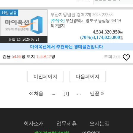
14일 남음
부산지방법원 경매2계 2025-22258
[주유소]
부산광역시 영도구 동삼동 254-19
외 2필지
4,534,320,950
원
(70%)3,174,025,000
원
유찰 1회 2026-08-21
마이옥션에서 추천하는 경매물건입니다
건물
54.88
평 토지
1,339.17
평
조회 278
이전페이지
다음페이지
처음
...
[1]
...
맨끝
회사소개
업무제휴
오시는길