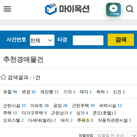
AI
챗봇
검색
사건번호
타경
추천경매물건
검색결과 :
1
건
유찰
90
변경
42
재진행
15
기각
1
매각
1
취하
1
신건
2
근린시설
33
아파트
30
공장
20
근린주택
19
숙박시설
12
주택
11
다가구주택
9
근린상가
4
상가
4
콘도(호텔)
2
오피스텔
2
다세대(빌라)
2
대지
2
주유소
1
자동차관련시설
1
정렬방법 :