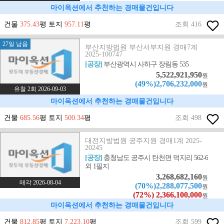
마이옥션에서 추천하는 경매물건입니다
건물
375.43
평 토지
957.11
평
조회 416
27일 남음
부산지방법원 부산서부지원 경매7계
2025-100747
[공장]
부산광역시 사하구 장림동 535
5,522,921,950
원
(49%)2,706,232,000
원
유찰 2회 2026-09-03
마이옥션에서 추천하는 경매물건입니다
건물
685.56
평 토지
500.34
평
조회 498
대전지방법원 공주지원 경매1계 2025-
20245
[공장]
충청남도 공주시 탄천면 덕지리 562-6
외 1필지
3,268,682,160
원
매각 2026-08-04
(70%)2,288,077,500
원
(72%) 2,366,100,000
원
마이옥션에서 추천하는 경매물건입니다
건물
812.85
평 토지
7,223.10
평
조회 599