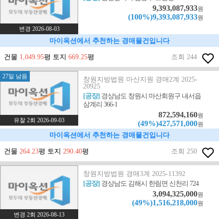
9,393,087,933
원
(100%)9,393,087,933
원
변경 2026-08-03
마이옥션에서 추천하는 경매물건입니다
건물
1,049.95
평 토지
669.25
평
조회 244
27일 남음
창원지방법원 마산지원 경매2계 2025-
20925
[공장]
경상남도 창원시 마산회원구 내서읍
삼계리 366-1
872,594,160
원
유찰 2회 2026-09-03
(49%)427,571,000
원
마이옥션에서 추천하는 경매물건입니다
건물
264.23
평 토지
290.40
평
조회 250
창원지방법원 경매3계 2025-11392
[공장]
경상남도 김해시 한림면 신천리 724
3,094,325,000
원
(49%)1,516,218,000
원
변경 2회 2026-08-13