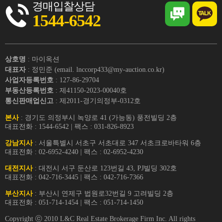
경매입찰상담
1544-6542
상호명
: 마이옥션
대표자
: 정민준 (email. lnccorp433@my-auction.co.kr)
사업자등록번호
: 127-86-29704
부동산등록번호
: 제41150-2023-00040호
통신판매업신고
: 제2011-경기의정부-0312호
본사
: 경기도 의정부시 녹양로 41 (가능동) 풍전빌딩 2층
대표전화 : 1544-6542 | 팩스 : 031-826-8923
강남지사
: 서울특별시 서초구 서초대로 347 서초크로바타워 6층
대표전화 : 02-6952-4240 | 팩스 : 02-6952-4230
대전지사
: 대전시 서구 둔산로 123번길 43, PJ빌딩 302호
대표전화 : 042-716-3445 | 팩스 : 042-716-7366
부산지사
: 부산시 연제구 법원로32번길 9 고려빌딩 2층
대표전화 : 051-714-1454 | 팩스 : 051-714-1450
Copyright ⓒ 2010 L&C Real Estate Brokerage Firm Inc. All rights