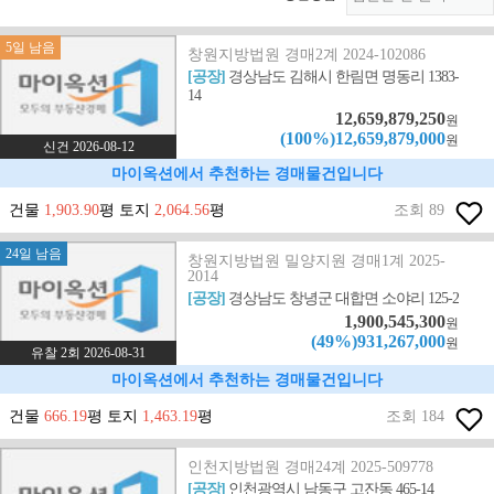
5일 남음
창원지방법원 경매2계 2024-102086
[공장]
경상남도 김해시 한림면 명동리 1383-
14
12,659,879,250
원
(100%)12,659,879,000
원
신건 2026-08-12
마이옥션에서 추천하는 경매물건입니다
건물
1,903.90
평 토지
2,064.56
평
조회 89
24일 남음
창원지방법원 밀양지원 경매1계 2025-
2014
[공장]
경상남도 창녕군 대합면 소야리 125-2
1,900,545,300
원
(49%)931,267,000
원
유찰 2회 2026-08-31
마이옥션에서 추천하는 경매물건입니다
건물
666.19
평 토지
1,463.19
평
조회 184
인천지방법원 경매24계 2025-509778
[공장]
인천광역시 남동구 고잔동 465-14