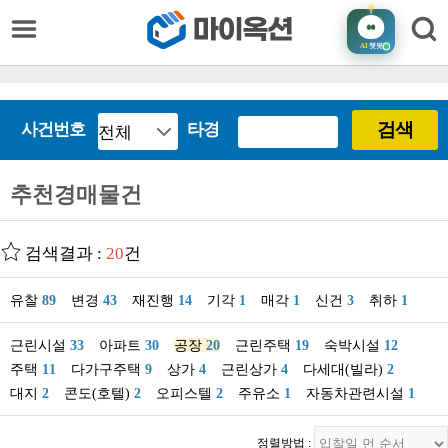
AI
챗봇
검색
사건번호
타경
추천경매물건
검색결과 :
20
건
유찰
89
변경
43
재진행
14
기각
1
매각
1
신건
3
취하
1
근린시설
33
아파트
30
공장
20
근린주택
19
숙박시설
12
주택
11
다가구주택
9
상가
4
근린상가
4
다세대(빌라)
2
대지
2
콘도(호텔)
2
오피스텔
2
주유소
1
자동차관련시설
1
정렬방법 :