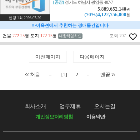
[공장]
경기도 하남시 광암동 407-7
5,889,652,140
원
(70%)4,122,756,000
원
변경 1회 2026-07-20
마이옥션에서 추천하는 경매물건입니다
건물
772.25
평 토지
172.15
평
조회 707
대항력임차인
이전페이지
다음페이지
처음
...
[1]
2
...
맨끝
회사소개
업무제휴
오시는길
개인정보처리방침
이용약관