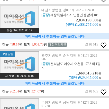
대전지방법원 경매3계 2025-502408
[공장]
세종특별자치시 연동면 응암리 108
2,834,198,500
원
(49%)1,388,757,000
원
유찰 3회 2026-06-17
마이옥션에서 추천하는 경매물건입니다
건물
498.14
평 토지
1,061.78
평
조회 615
대항력임차인
11일 남음
광주지방법원 순천지원 경매1계 2025-
502
[공장]
전라남도 여수시 오천동 177-3 외 1필
지
1,660,615,210
원
재진행 2회 2026-08-18
(56%)929,945,000
원
마이옥션에서 추천하는 경매물건입니다
건물
262.31
평 토지
324.07
평
조회 665
수원지방법원 성남지원 경매2계 2025-
51728