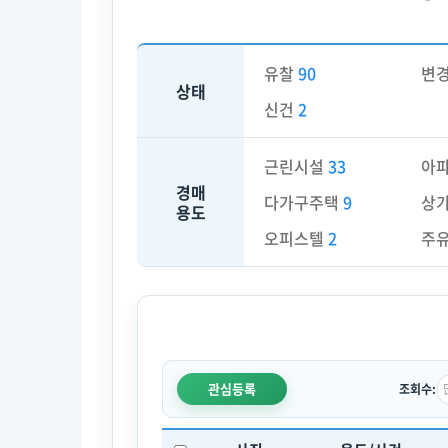
유찰
90
변
상태
신건
2
근린시설
33
아
경매
다가구주택
9
상
용도
오피스텔
2
주
관심등록
조회수: