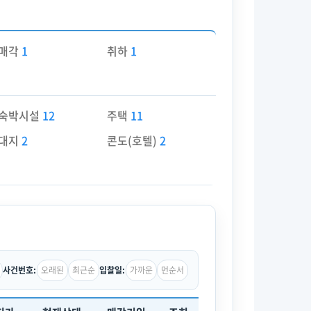
매각
1
취하
1
숙박시설
12
주택
11
대지
2
콘도(호텔)
2
오래된
최근순
가까운
먼순서
사건번호:
입찰일: