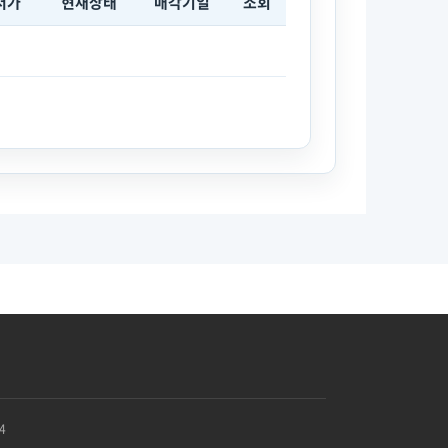
저가
현재상태
매각기일
조회
4