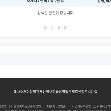
소재지 / 면적 / 특수권리
감정/최
검색된 물건이 없습니다
회사소개
이용약관
개인정보취급방침
업무제휴신청
오시는길
상호명 : (주)엘앤씨부동산중개법인
|
대표자 : 정민준
|
사업자등록번호 : 127-86-2970