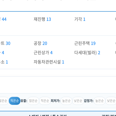
경
44
재진행
13
기각
1
파트
30
공장
20
근린주택
19
가
4
근린상가
4
다세대(빌라)
2
유소
1
자동차관련시설
1
많은순
적은순
많은순
적은순
높은순
낮은순
높은순
낮은순
유찰:
최저가:
감정가: