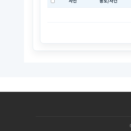
사진
용도/사건