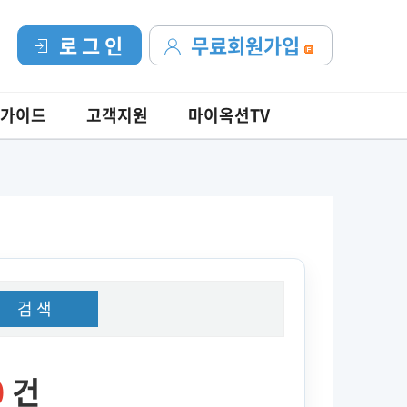
로 그 인
무료회원가입
가이드
고객지원
마이옥션TV
검 색
0
건