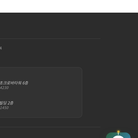
4
서초크로바타워 6층
-4230
빌딩 2층
-1450