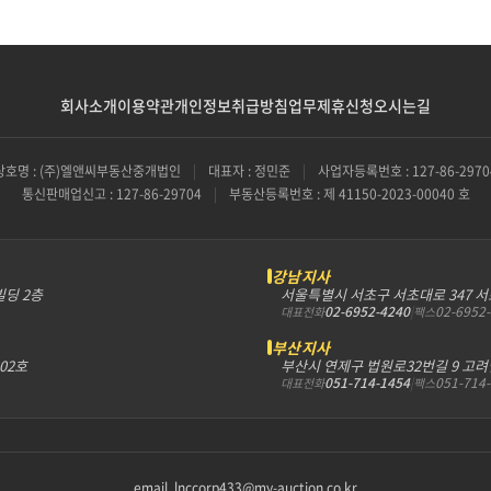
회사소개
이용약관
개인정보취급방침
업무제휴신청
오시는길
상호명 : (주)엘앤씨부동산중개법인
|
대표자 : 정민준
|
사업자등록번호 : 127-86-2970
통신판매업신고 : 127-86-29704
|
부동산등록번호 : 제 41150-2023-00040 호
강남지사
빌딩 2층
서울특별시 서초구 서초대로 347 
02-6952-4240
|
02-6952
대표전화
팩스
부산지사
302호
부산시 연제구 법원로32번길 9 고려
051-714-1454
|
051-714
대표전화
팩스
email. lnccorp433@my-auction.co.kr