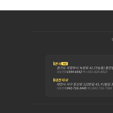
본사
HQ
경기도 의정부시 녹양로 41 (가능동) 풍전
1544-6542
|
031-826-8923
대표전화
팩스
대전지사
대전시 서구 둔산로 123번길 43, PJ빌딩 
042-716-3445
|
042-716-7366
대표전화
팩스