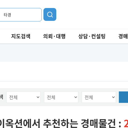
타경
지도검색
의뢰·대행
상담·컨설팅
경매
색
이옥션에서 추천하는 경매물건 :