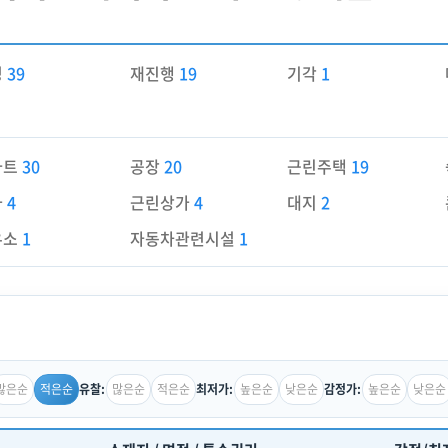
경
39
재진행
19
기각
1
파트
30
공장
20
근린주택
19
가
4
근린상가
4
대지
2
유소
1
자동차관련시설
1
많은순
적은순
많은순
적은순
높은순
낮은순
높은순
낮은순
유찰:
최저가:
감정가: