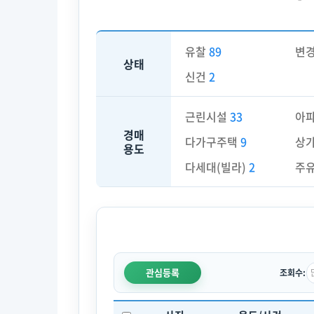
유찰
89
변
상태
신건
2
근린시설
33
아
경매
다가구주택
9
상
용도
다세대(빌라)
2
주
관심등록
조회수: