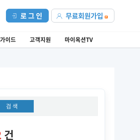
로 그 인
무료회원가입
가이드
고객지원
마이옥션TV
검 색
2
건