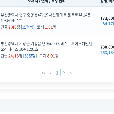
소재지 / 면적 / 특수권리
감정/최
부산광역시 중구 중앙동4가 19 서린엘마르 센트로 뷰 14층
173,00
103동1404호
84,77
건물
7.40
평 [
15평형
] 토지
1.01
평
부산광역시 기장군 기장읍 연화리 375 베스트루이스해밀턴
738,00
오션테라스 10층1201호
253,13
건물
24.13
평 [
38평형
] 토지
8.01
평
1