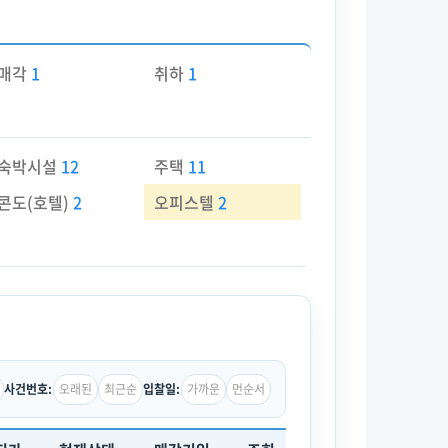
매각
1
취하
1
숙박시설
12
주택
11
콘도(호텔)
2
오피스텔
2
오래된
최근순
가까운
먼순서
사건번호:
입찰일: