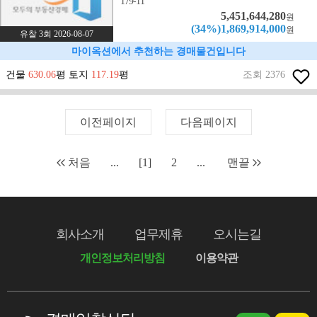
179-11
5,451,644,280
원
(34%)1,869,914,000
원
유찰 3회 2026-08-07
마이옥션에서 추천하는 경매물건입니다
건물
630.06
평 토지
117.19
평
조회 2376
이전페이지
다음페이지
처음
...
[1]
2
...
맨끝
회사소개
업무제휴
오시는길
개인정보처리방침
이용약관