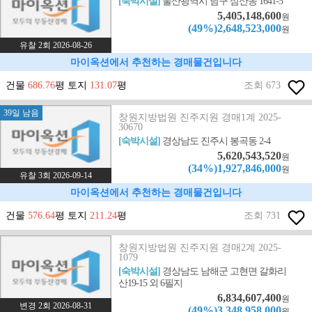
[숙박시설]
울산광역시 남구 삼산동 1641-5
5,405,148,600
원
(49%)2,648,523,000
원
유찰 2회 2026-08-26
마이옥션에서 추천하는 경매물건입니다
건물
686.76
평 토지
131.07
평
조회 673
39일 남음
창원지방법원 진주지원 경매1계 2025-
30670
[숙박시설]
경상남도 진주시 봉곡동 2-4
5,620,543,520
원
(34%)1,927,846,000
원
유찰 3회 2026-09-14
마이옥션에서 추천하는 경매물건입니다
건물
576.64
평 토지
211.24
평
조회 731
창원지방법원 진주지원 경매2계 2025-
1079
[숙박시설]
경상남도 남해군 고현면 갈화리
산19-15 외 6필지
6,834,607,400
원
변경 2회 2026-08-31
(49%)3,348,958,000
원