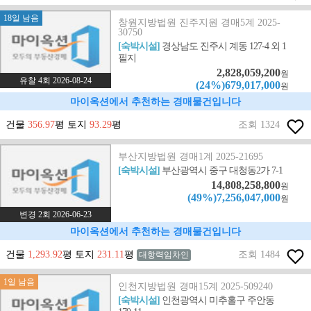
18일 남음
창원지방법원 진주지원 경매5계 2025-
30750
[숙박시설]
경상남도 진주시 계동 127-4 외 1
필지
2,828,059,200
원
유찰 4회 2026-08-24
(24%)679,017,000
원
마이옥션에서 추천하는 경매물건입니다
건물
356.97
평 토지
93.29
평
조회 1324
부산지방법원 경매1계 2025-21695
[숙박시설]
부산광역시 중구 대청동2가 7-1
14,808,258,800
원
(49%)7,256,047,000
원
변경 2회 2026-06-23
마이옥션에서 추천하는 경매물건입니다
건물
1,293.92
평 토지
231.11
평
조회 1484
대항력임차인
1일 남음
인천지방법원 경매15계 2025-509240
[숙박시설]
인천광역시 미추홀구 주안동