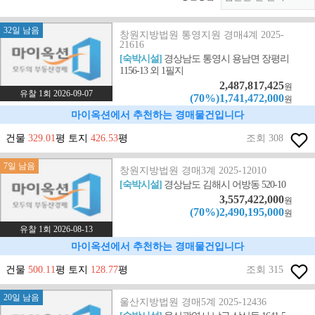
32일 남음
창원지방법원 통영지원 경매4계 2025-
21616
[숙박시설]
경상남도 통영시 용남면 장평리
1156-13 외 1필지
2,487,817,425
원
유찰 1회 2026-09-07
(70%)1,741,472,000
원
마이옥션에서 추천하는 경매물건입니다
건물
329.01
평 토지
426.53
평
조회 308
7일 남음
창원지방법원 경매3계 2025-12010
[숙박시설]
경상남도 김해시 어방동 520-10
3,557,422,000
원
(70%)2,490,195,000
원
유찰 1회 2026-08-13
마이옥션에서 추천하는 경매물건입니다
건물
500.11
평 토지
128.77
평
조회 315
20일 남음
울산지방법원 경매5계 2025-12436