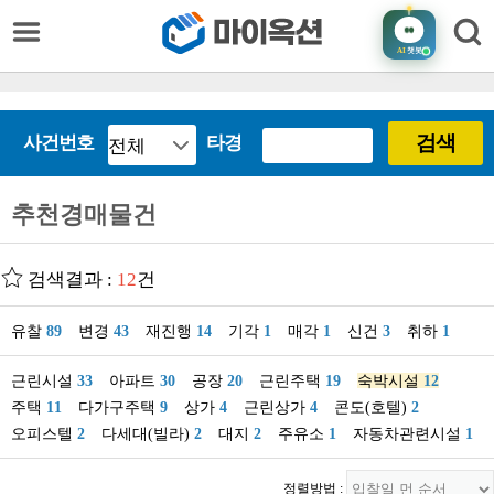
AI
챗봇
검색
사건번호
타경
추천경매물건
검색결과 :
12
건
유찰
89
변경
43
재진행
14
기각
1
매각
1
신건
3
취하
1
근린시설
33
아파트
30
공장
20
근린주택
19
숙박시설
12
주택
11
다가구주택
9
상가
4
근린상가
4
콘도(호텔)
2
오피스텔
2
다세대(빌라)
2
대지
2
주유소
1
자동차관련시설
1
정렬방법 :