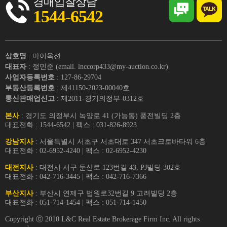
경매입찰상담
1544-6542
상호명
: 마이옥션
대표자
: 정민준 (email. lnccorp433@my-auction.co.kr)
사업자등록번호
: 127-86-29704
부동산등록번호
: 제41150-2023-00040호
통신판매업신고
: 제2011-경기의정부-0312호
본사
: 경기도 의정부시 녹양로 41 (가능동) 풍전빌딩 2층
대표전화 : 1544-6542 | 팩스 : 031-826-8923
강남지사
: 서울특별시 서초구 서초대로 347 서초크로바타워 6층
대표전화 : 02-6952-4240 | 팩스 : 02-6952-4230
대전지사
: 대전시 서구 둔산로 123번길 43, PJ빌딩 302호
대표전화 : 042-716-3445 | 팩스 : 042-716-7366
부산지사
: 부산시 연제구 법원로32번길 9 고려빌딩 2층
대표전화 : 051-714-1454 | 팩스 : 051-714-1450
Copyright ⓒ 2010 L&C Real Estate Brokerage Firm Inc. All rights