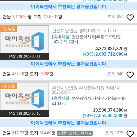
마이옥션에서 추천하는 경매물건입니다
건물
1,116.90
평 토지
2,210.37
평
조회 851
5일 남음
인천지방법원 경매16계 2025-1593
[숙박시설]
인천광역시 미추홀구 주안동
147-12 외 1필지
4,272,881,320
원
(49%)2,093,712,000
원
유찰 2회 2026-08-11
마이옥션에서 추천하는 경매물건입니다
건물
463.18
평 토지
95.98
평
조회 940
4일 남음
부산지방법원 부산동부지원 경매3계
2025-5897
[숙박시설]
부산광역시 기장군 기장읍 연화
리 330-2
10,936,374,300
원
유찰 1회 2026-08-10
(70%)7,655,462,000
원
마이옥션에서 추천하는 경매물건입니다
건물
817.73
평 토지
314.60
평
조회 1275
대항력임차인 유치권