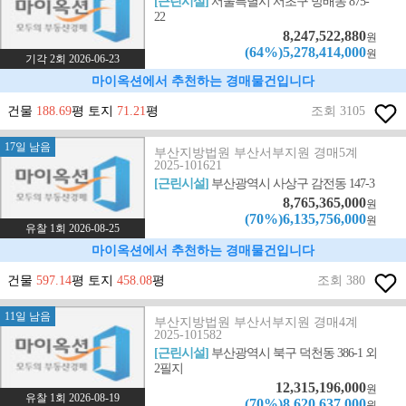
[근린시설]
서울특별시 서초구 방배동 875-
22
8,247,522,880
원
(64%)5,278,414,000
원
기각 2회 2026-06-23
마이옥션에서 추천하는 경매물건입니다
건물
188.69
평 토지
71.21
평
조회 3105
17일 남음
부산지방법원 부산서부지원 경매5계
2025-101621
[근린시설]
부산광역시 사상구 감전동 147-3
8,765,365,000
원
(70%)6,135,756,000
원
유찰 1회 2026-08-25
마이옥션에서 추천하는 경매물건입니다
건물
597.14
평 토지
458.08
평
조회 380
11일 남음
부산지방법원 부산서부지원 경매4계
2025-101582
[근린시설]
부산광역시 북구 덕천동 386-1 외
2필지
12,315,196,000
원
유찰 1회 2026-08-19
(70%)8,620,637,000
원