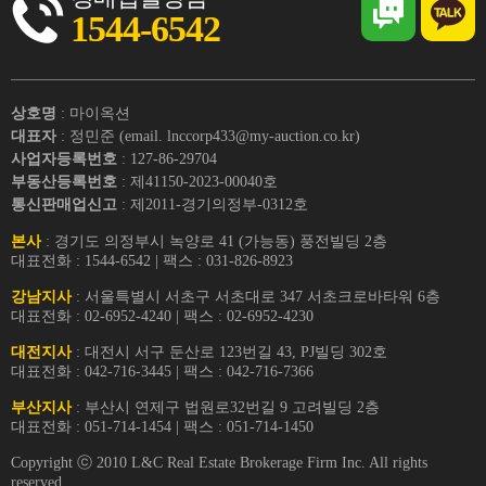
1544-6542
상호명
: 마이옥션
대표자
: 정민준 (email. lnccorp433@my-auction.co.kr)
사업자등록번호
: 127-86-29704
부동산등록번호
: 제41150-2023-00040호
통신판매업신고
: 제2011-경기의정부-0312호
본사
: 경기도 의정부시 녹양로 41 (가능동) 풍전빌딩 2층
대표전화 : 1544-6542 | 팩스 : 031-826-8923
강남지사
: 서울특별시 서초구 서초대로 347 서초크로바타워 6층
대표전화 : 02-6952-4240 | 팩스 : 02-6952-4230
대전지사
: 대전시 서구 둔산로 123번길 43, PJ빌딩 302호
대표전화 : 042-716-3445 | 팩스 : 042-716-7366
부산지사
: 부산시 연제구 법원로32번길 9 고려빌딩 2층
대표전화 : 051-714-1454 | 팩스 : 051-714-1450
Copyright ⓒ 2010 L&C Real Estate Brokerage Firm Inc. All rights
reserved.