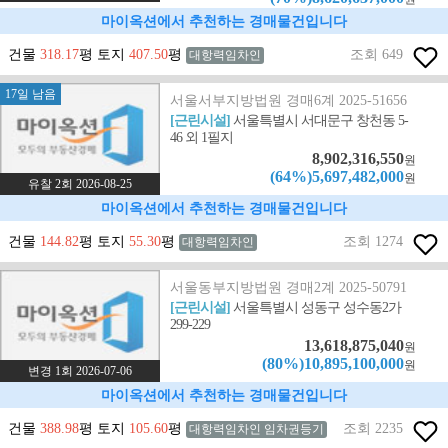
마이옥션에서 추천하는 경매물건입니다
건물
318.17
평 토지
407.50
평
조회 649
대항력임차인
17일 남음
서울서부지방법원 경매6계 2025-51656
[근린시설]
서울특별시 서대문구 창천동 5-
46 외 1필지
8,902,316,550
원
(64%)5,697,482,000
원
유찰 2회 2026-08-25
마이옥션에서 추천하는 경매물건입니다
건물
144.82
평 토지
55.30
평
조회 1274
대항력임차인
서울동부지방법원 경매2계 2025-50791
[근린시설]
서울특별시 성동구 성수동2가
299-229
13,618,875,040
원
(80%)10,895,100,000
원
변경 1회 2026-07-06
마이옥션에서 추천하는 경매물건입니다
건물
388.98
평 토지
105.60
평
조회 2235
대항력임차인 임차권등기