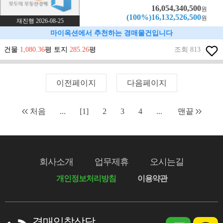
16,054,340,500
원
(100%)16,132,526,500
원
재진행 2026-08-25
마이옥션에서 추천하는 경매물건입니다
건물
1,080.36
평 토지
285.26
평
조회 813
이전페이지
다음페이지
처음
...
[1]
2
3
4
...
맨끝
회사소개
업무제휴
오시는길
개인정보처리방침
이용약관
경매입찰상담