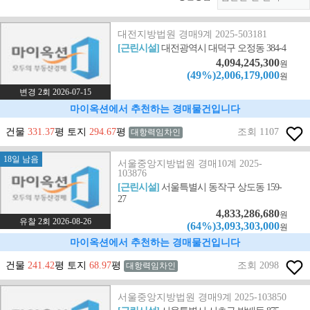
대전지방법원 경매9계 2025-503181
[근린시설]
대전광역시 대덕구 오정동 384-4
4,094,245,300
원
(49%)2,006,179,000
원
변경 2회 2026-07-15
마이옥션에서 추천하는 경매물건입니다
건물
331.37
평 토지
294.67
평
조회 1107
대항력임차인
18일 남음
서울중앙지방법원 경매10계 2025-
103876
[근린시설]
서울특별시 동작구 상도동 159-
27
4,833,286,680
원
유찰 2회 2026-08-26
(64%)3,093,303,000
원
마이옥션에서 추천하는 경매물건입니다
건물
241.42
평 토지
68.97
평
조회 2098
대항력임차인
서울중앙지방법원 경매9계 2025-103850