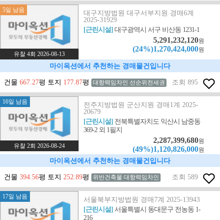
5일 남음
대구지방법원 대구서부지원 경매6계
2025-31929
[근린시설]
대구광역시 서구 비산동 1231-1
5,291,232,120
원
(24%)1,270,424,000
원
유찰 4회 2026-08-13
마이옥션에서 추천하는 경매물건입니다
건물
667.27
평 토지
177.87
평
조회 895
대항력임차인 선순위전세권
16일 남음
전주지방법원 군산지원 경매1계 2025-
20679
[근린시설]
전북특별자치도 익산시 남중동
369-2 외 1필지
2,287,399,680
원
유찰 2회 2026-08-24
(49%)1,120,826,000
원
마이옥션에서 추천하는 경매물건입니다
건물
394.56
평 토지
252.89
평
조회 589
위반건축물 대항력임차인
17일 남음
서울북부지방법원 경매7계 2025-13943
[근린시설]
서울특별시 동대문구 전농동 1-
216