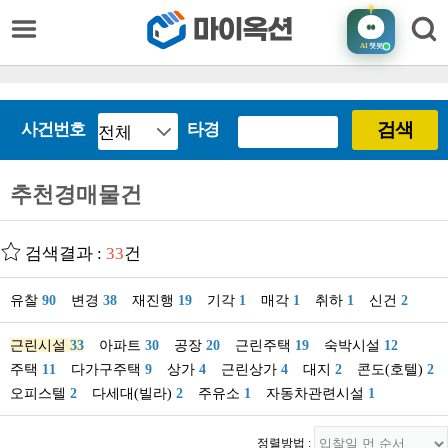
AI
챗봇
검색
사건번호
타경
추천경매물건
검색결과 :
33
건
유찰
90
변경
38
재진행
19
기각
1
매각
1
취하
1
신건
2
근린시설
33
아파트
30
공장
20
근린주택
19
숙박시설
12
주택
11
다가구주택
9
상가
4
근린상가
4
대지
2
콘도(호텔)
2
오피스텔
2
다세대(빌라)
2
주유소
1
자동차관련시설
1
정렬방법 :