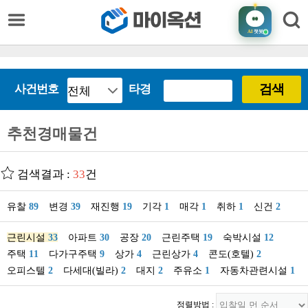
AI
챗봇
검색
사건번호
타경
추천경매물건
검색결과 :
33
건
유찰
89
변경
39
재진행
19
기각
1
매각
1
취하
1
신건
2
근린시설
33
아파트
30
공장
20
근린주택
19
숙박시설
12
주택
11
다가구주택
9
상가
4
근린상가
4
콘도(호텔)
2
오피스텔
2
다세대(빌라)
2
대지
2
주유소
1
자동차관련시설
1
정렬방법 :