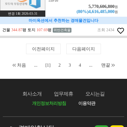
118-16
5,770,606,800
원
(80%)4,616,485,000
원
변경 1회 2026-03-31
마이옥션에서 추천하는 경매물건입니다
건물
344.87
평 토지
107.69
평
조회 2434
위반건축물
이전페이지
다음페이지
처음
...
[1]
2
3
4
...
맨끝
회사소개
업무제휴
오시는길
개인정보처리방침
이용약관