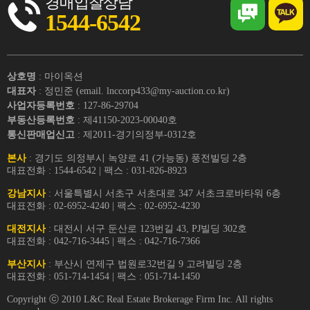
경매입찰상담
1544-6542
상호명
: 마이옥션
대표자
: 정민준 (email. lnccorp433@my-auction.co.kr)
사업자등록번호
: 127-86-29704
부동산등록번호
: 제41150-2023-00040호
통신판매업신고
: 제2011-경기의정부-0312호
본사
: 경기도 의정부시 녹양로 41 (가능동) 풍전빌딩 2층
대표전화 : 1544-6542 | 팩스 : 031-826-8923
강남지사
: 서울특별시 서초구 서초대로 347 서초크로바타워 6층
대표전화 : 02-6952-4240 | 팩스 : 02-6952-4230
대전지사
: 대전시 서구 둔산로 123번길 43, PJ빌딩 302호
대표전화 : 042-716-3445 | 팩스 : 042-716-7366
부산지사
: 부산시 연제구 법원로32번길 9 고려빌딩 2층
대표전화 : 051-714-1454 | 팩스 : 051-714-1450
Copyright ⓒ 2010 L&C Real Estate Brokerage Firm Inc. All rights