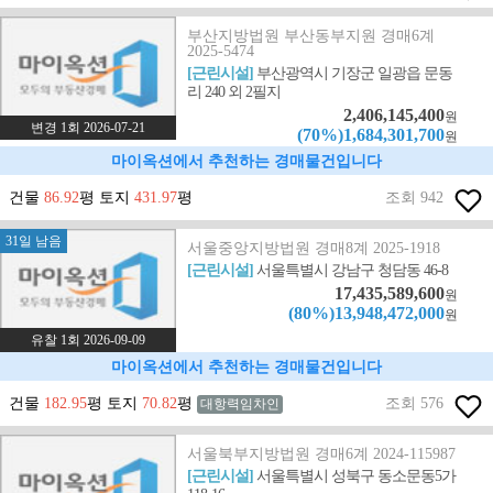
부산지방법원 부산동부지원 경매6계
2025-5474
[근린시설]
부산광역시 기장군 일광읍 문동
리 240 외 2필지
2,406,145,400
원
변경 1회 2026-07-21
(70%)1,684,301,700
원
마이옥션에서 추천하는 경매물건입니다
건물
86.92
평 토지
431.97
평
조회 942
31일 남음
서울중앙지방법원 경매8계 2025-1918
[근린시설]
서울특별시 강남구 청담동 46-8
17,435,589,600
원
(80%)13,948,472,000
원
유찰 1회 2026-09-09
마이옥션에서 추천하는 경매물건입니다
건물
182.95
평 토지
70.82
평
조회 576
대항력임차인
서울북부지방법원 경매6계 2024-115987
[근린시설]
서울특별시 성북구 동소문동5가