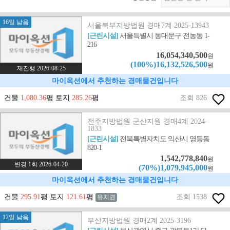
16일 남음
서울북부지방법원 경매7계 2025-13943
[근린시설]
서울특별시 동대문구 전농동 1-
216
16,054,340,500
원
(100%)16,132,526,500
원
재진행 2026-08-25
마이옥션에서 추천하는 경매물건입니다
건물
1,080.36
평 토지
285.26
평
조회 826
전주지방법원 군산지원 경매4계 2024-
1833
[근린시설]
전북특별자치도 익산시 영등동
820-1
1,542,778,840
원
변경 1회 2026-04-20
(70%)1,079,945,000
원
마이옥션에서 추천하는 경매물건입니다
건물
295.91
평 토지
121.61
평
조회 1538
유치권
12일 남음
부산지방법원 경매2계 2025-3196