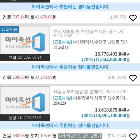
마이옥션에서 추천하는 경매물건입니다
건물
597.14
평 토지
458.08
평
조회 393
15일 남음
부산지방법원 부산동부지원 경매1계
2025-5252
[근린시설]
부산광역시 수영구 남천동 52-3
외 2필지
15,778,493,840
원
유찰 1회 2026-08-24
(70%)11,044,946,000
원
마이옥션에서 추천하는 경매물건입니다
건물
298.66
평 토지
283.99
평
조회 1092
서울동부지방법원 경매2계 2025-50791
[근린시설]
서울특별시 성동구 성수동2가
299-229
13,618,875,040
원
(80%)10,895,100,000
원
변경 1회 2026-07-06
마이옥션에서 추천하는 경매물건입니다
건물
388.98
평 토지
105.60
평
조회 2243
대항력임차인 임차권등기