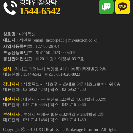
경매입찰상담
1544-6542
상호명
: 마이옥션
대표자
: 정민준 (email. lnccorp433@my-auction.co.kr)
사업자등록번호
: 127-86-29704
부동산등록번호
: 제41150-2023-00040호
통신판매업신고
: 제2011-경기의정부-0312호
본사
: 경기도 의정부시 녹양로 41 (가능동) 풍전빌딩 2층
대표전화 : 1544-6542 | 팩스 : 031-826-8923
강남지사
: 서울특별시 서초구 서초대로 347 서초크로바타워 6층
대표전화 : 02-6952-4240 | 팩스 : 02-6952-4230
대전지사
: 대전시 서구 둔산로 123번길 43, PJ빌딩 302호
대표전화 : 042-716-3445 | 팩스 : 042-716-7366
부산지사
: 부산시 연제구 법원로32번길 9 고려빌딩 2층
대표전화 : 051-714-1454 | 팩스 : 051-714-1450
Copyright ⓒ 2010 L&C Real Estate Brokerage Firm Inc. All rights