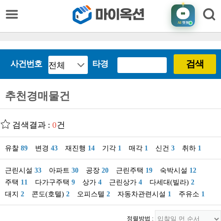
AI
챗봇
검색
사건번호
타경
추천경매물건
검색결과 :
0
건
유찰
89
변경
43
재진행
14
기각
1
매각
1
신건
3
취하
1
근린시설
33
아파트
30
공장
20
근린주택
19
숙박시설
12
주택
11
다가구주택
9
상가
4
근린상가
4
다세대(빌라)
2
대지
2
콘도(호텔)
2
오피스텔
2
자동차관련시설
1
주유소
1
정렬방법 :