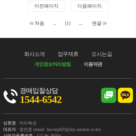
이전페이지
다음페이지
처음
...
[1]
...
맨끝
회사소개
업무제휴
오시는길
개인정보처리방침
이용약관
경매입찰상담
1544-6542
상호명
: 마이옥션
대표자
: 정민준 (email. lnccorp433@my-auction.co.kr)
사업자등록번호
: 127-86-29704