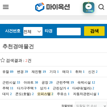
AI
챗봇
검색
사건번호
타경
추천경매물건
검색결과 :
2
건
유찰
89
변경
39
재진행
19
기각
1
매각
1
취하
1
신건
2
근린시설
33
아파트
30
공장
20
근린주택
19
숙박시설
12
주택
11
다가구주택
9
상가
4
근린상가
4
다세대(빌라)
2
대지
2
콘도(호텔)
2
오피스텔
2
주유소
1
자동차관련시설
1
정렬방법 :