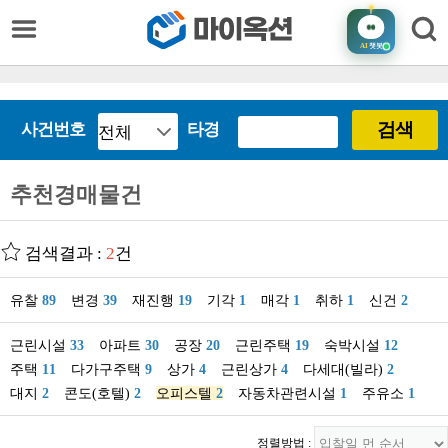
AI
챗봇
검색
사건번호
타경
추천경매물건
검색결과 :
2
건
유찰
89
변경
39
재진행
19
기각
1
매각
1
취하
1
신건
2
근린시설
33
아파트
30
공장
20
근린주택
19
숙박시설
12
주택
11
다가구주택
9
상가
4
근린상가
4
다세대(빌라)
2
대지
2
콘도(호텔)
2
오피스텔
2
자동차관련시설
1
주유소
1
정렬방법 :