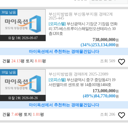
30일 남음
부산지방법원 부산동부지원 경매2계
2025-445
[오피스텔]
부산광역시 기장군 기장읍 연화
리 375 베스트루이스해밀턴오션테라스 10
층1201호
유찰 3회 2026-09-07
738,000,000
원
(34%)253,134,000
원
마이옥션에서 추천하는 경매물건입니다
건물
24.13
평 토지
8.01
평
조회 509
18일 남음
부산지방법원 경매8계 2025-22089
[오피스텔]
부산광역시 중구 중앙동4가 19
서린엘마르 센트로 뷰 14층103동1404호
173,000,000
원
(49%)84,770,000
원
유찰 2회 2026-08-26
마이옥션에서 추천하는 경매물건입니다
건물
7.40
평 토지
1.01
평
조회 206