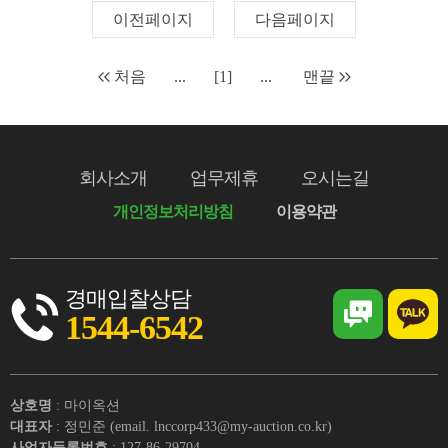
이전페이지
다음페이지
처음
...
[1]
...
맨끝
회사소개
업무제휴
오시는길
개인정보처리방침
이용약관
경매입찰상담
1544-6542
상호명
: 마이옥션
대표자
: 정민준 (email. lnccorp433@my-auction.co.kr)
사업자등록번호
: 127-86-29704