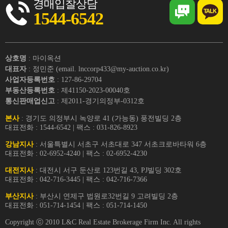
경매입찰상담
1544-6542
상호명
: 마이옥션
대표자
: 정민준 (email. lnccorp433@my-auction.co.kr)
사업자등록번호
: 127-86-29704
부동산등록번호
: 제41150-2023-00040호
통신판매업신고
: 제2011-경기의정부-0312호
본사
: 경기도 의정부시 녹양로 41 (가능동) 풍전빌딩 2층
대표전화 : 1544-6542 | 팩스 : 031-826-8923
강남지사
: 서울특별시 서초구 서초대로 347 서초크로바타워 6층
대표전화 : 02-6952-4240 | 팩스 : 02-6952-4230
대전지사
: 대전시 서구 둔산로 123번길 43, PJ빌딩 302호
대표전화 : 042-716-3445 | 팩스 : 042-716-7366
부산지사
: 부산시 연제구 법원로32번길 9 고려빌딩 2층
대표전화 : 051-714-1454 | 팩스 : 051-714-1450
Copyright ⓒ 2010 L&C Real Estate Brokerage Firm Inc. All rights