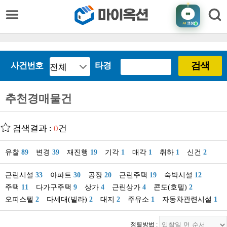
AI
챗봇
검색
사건번호
타경
추천경매물건
검색결과 :
0
건
유찰
89
변경
39
재진행
19
기각
1
매각
1
취하
1
신건
2
근린시설
33
아파트
30
공장
20
근린주택
19
숙박시설
12
주택
11
다가구주택
9
상가
4
근린상가
4
콘도(호텔)
2
오피스텔
2
다세대(빌라)
2
대지
2
주유소
1
자동차관련시설
1
정렬방법 :